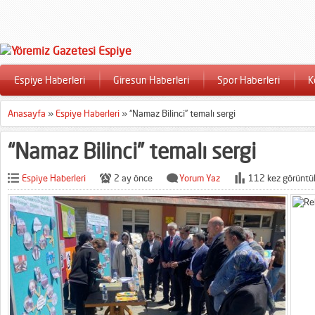
Espiye Haberleri
Giresun Haberleri
Spor Haberleri
K
Anasayfa
»
Espiye Haberleri
»
“Namaz Bilinci” temalı sergi
“Namaz Bilinci” temalı sergi
Espiye Haberleri
2 ay önce
Yorum Yaz
112 kez görüntü