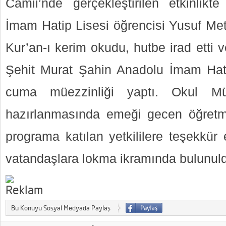
Camii’nde gerçekleştirilen etkinlik
İmam Hatip Lisesi öğrencisi Yusuf M
Kur’an-ı kerim okudu, hutbe irad etti 
Şehit Murat Şahin Anadolu İmam Hatip
cuma müezzinliği yaptı. Okul Müdü
hazırlanmasında emeği gecen öğretme
programa katılan yetkililere teşekkür 
vatandaşlara lokma ikramında bulunul
Bu Konuyu Sosyal Medyada Paylaş