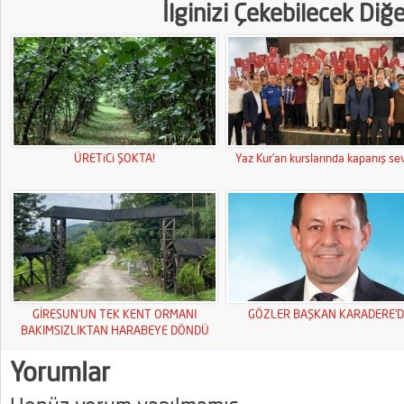
İlginizi Çekebilecek Diğ
ÜRETiCi ŞOKTA!
Yaz Kur’an kurslarında kapanış sev
GİRESUN’UN TEK KENT ORMANI
GÖZLER BAŞKAN KARADERE’D
BAKIMSIZLIKTAN HARABEYE DÖNDÜ
Yorumlar