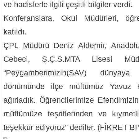
ve hadislerle ilgili çeşitli bilgiler verdi.
Konferanslara, Okul Müdürleri, öğre
katıldı.
ÇPL Müdürü Deniz Aldemir, Anadol
Cebeci, Ş.Ç.S.MTA Lisesi Müdü
“Peygamberimizin(SAV) dünyaya te
dönümünde ilçe müftümüz Yavuz 
ağırladık. Öğrencilerimize Efendimizi
müftümüze teşriflerinden ve kıymetl
teşekkür ediyoruz” dediler. (FİKRET BI