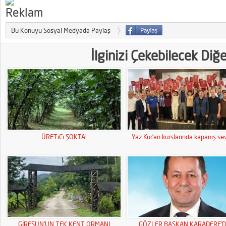
Bu Konuyu Sosyal Medyada Paylaş
İlginizi Çekebilecek Diğ
ÜRETiCi ŞOKTA!
Yaz Kur’an kurslarında kapanış sev
GİRESUN’UN TEK KENT ORMANI
GÖZLER BAŞKAN KARADERE’D