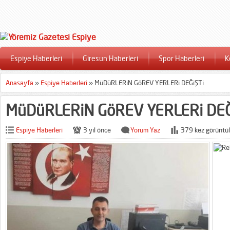
Espiye Haberleri
Giresun Haberleri
Spor Haberleri
K
Anasayfa
»
Espiye Haberleri
»
MüDüRLERiN GöREV YERLERi DEĞiŞTi
MüDüRLERiN GöREV YERLERi DEĞ
Espiye Haberleri
3 yıl önce
Yorum Yaz
379 kez görüntül