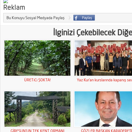
Bu Konuyu Sosyal Medyada Paylaş
İlginizi Çekebilecek Diğ
ÜRETiCi ŞOKTA!
Yaz Kur’an kurslarında kapanış sev
GİRESUN’UN TEK KENT ORMANI
GÖZLER BAŞKAN KARADERE’D