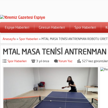
Espiye Haberleri
Giresun Haberleri
Spor Haberleri
K
Anasayfa
»
Spor Haberleri
»
MTAL MASA TENİSİ ANTRENMAN ROBOTU ÜRET
MTAL MASA TENİSİ ANTRENMAN
Spor Haberleri
3 yıl önce
Yorum Yaz
527 kez görüntülen