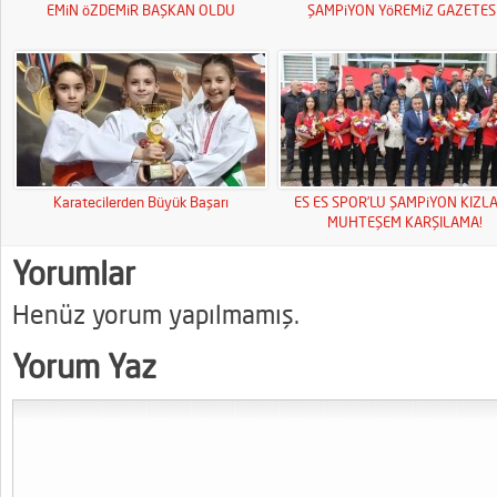
EMiN öZDEMiR BAŞKAN OLDU
ŞAMPiYON YöREMiZ GAZETESi
Karatecilerden Büyük Başarı
ES ES SPOR’LU ŞAMPiYON KIZL
MUHTEŞEM KARŞILAMA!
Yorumlar
Henüz yorum yapılmamış.
Yorum Yaz