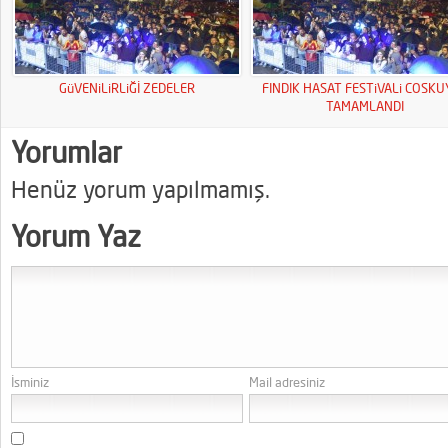
GüVENiLiRLiĞİ ZEDELER
FINDIK HASAT FESTiVALi COSK
TAMAMLANDI
Yorumlar
Henüz yorum yapılmamış.
Yorum Yaz
İsminiz
Mail adresiniz