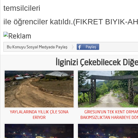
temsilcileri
ile öğrenciler katıldı.(FIKRET BIYIK
Bu Konuyu Sosyal Medyada Paylaş
İlginizi Çekebilecek Diğ
YAYLALARINDA YILLIK ÇİLE SONA
GİRESUN’UN TEK KENT ORMA
ERİYOR
BAKIMSIZLIKTAN HARABEYE DÖ