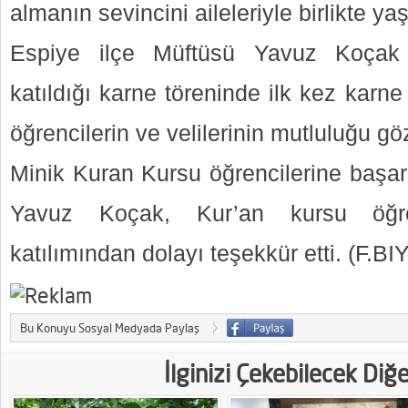
almanın sevincini aileleriyle birlikte yaş
Espiye ilçe Müftüsü Yavuz Koçak v
katıldığı karne töreninde ilk kez karn
öğrencilerin ve velilerinin mutluluğu gö
Minik Kuran Kursu öğrencilerine başarı
Yavuz Koçak, Kur’an kursu öğreti
katılımından dolayı teşekkür etti. (F.BI
Bu Konuyu Sosyal Medyada Paylaş
İlginizi Çekebilecek Diğ