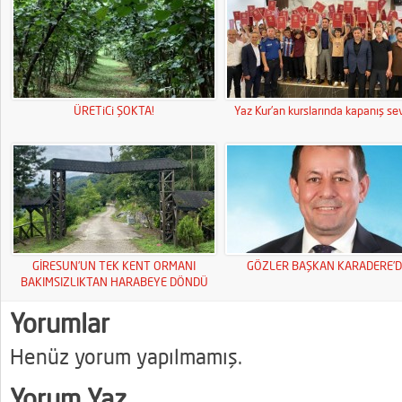
ÜRETiCi ŞOKTA!
Yaz Kur’an kurslarında kapanış sev
GİRESUN’UN TEK KENT ORMANI
GÖZLER BAŞKAN KARADERE’D
BAKIMSIZLIKTAN HARABEYE DÖNDÜ
Yorumlar
Henüz yorum yapılmamış.
Yorum Yaz