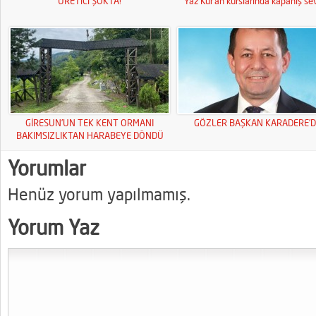
ÜRETiCi ŞOKTA!
Yaz Kur’an kurslarında kapanış sev
GİRESUN’UN TEK KENT ORMANI
GÖZLER BAŞKAN KARADERE’D
BAKIMSIZLIKTAN HARABEYE DÖNDÜ
Yorumlar
Henüz yorum yapılmamış.
Yorum Yaz