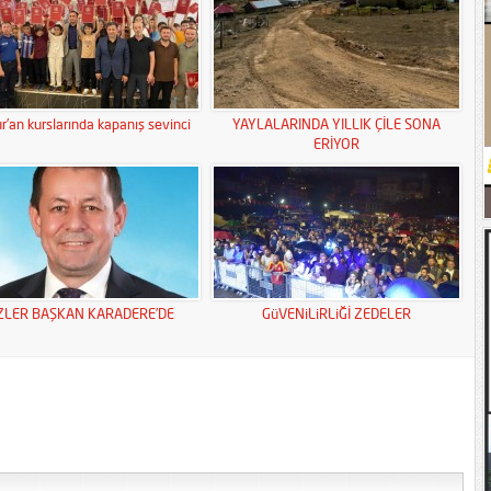
r’an kurslarında kapanış sevinci
YAYLALARINDA YILLIK ÇİLE SONA
ERİYOR
ZLER BAŞKAN KARADERE’DE
GüVENiLiRLiĞİ ZEDELER