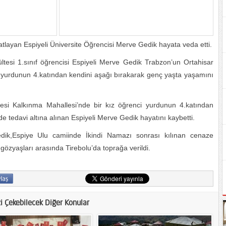
atlayan Espiyeli Üniversite Öğrencisi Merve Gedik hayata veda etti.
ltesi 1.sınıf öğrencisi Espiyeli Merve Gedik Trabzon’un Ortahisar
ci yurdunun 4.katından kendini aşağı bırakarak genç yaşta yaşamını
si Kalkınma Mahallesi’nde bir kız öğrenci yurdunun 4.katından
 tedavi altına alınan Espiyeli Merve Gedik hayatını kaybetti.
k,Espiye Ulu camiinde İkindi Namazı sonrası kılınan cenaze
gözyaşları arasında Tirebolu’da toprağa verildi.
zi Çekebilecek Diğer Konular