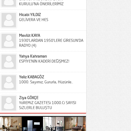
KURULU’NA ÖNERİLERİMİZ
Hicabi YILDIZ
GELİVERA VE HES
Mevlüt KAYA
1930’LARDAN 1950’LERE GİRESUN’DA
RADYO (4)
Yahya Kahraman
ESPİYE’NİN KADERİ DEĞİŞMEZ!
Yeliz KABAGÖZ
1000. Sayımız; Gururla, Hüzünle..
Ziya GÖKÇE
YöREMiZ GAZETESi 1000.Ci SAYISI
SiZLERLE BULUŞTU