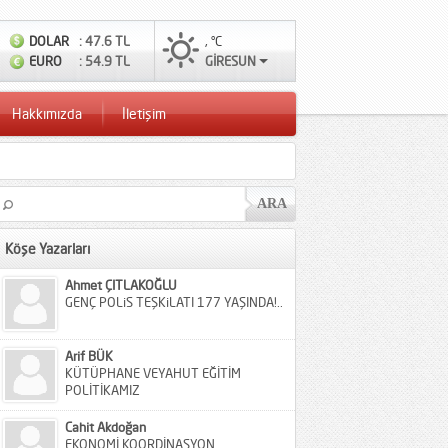
DOLAR
: 47.6 TL
, °C
EURO
: 54.9 TL
GİRESUN
Hakkımızda
İletişim
Köşe Yazarları
Ahmet ÇITLAKOĞLU
GENÇ POLiS TEŞKiLATI 177 YAŞINDA!..
Arif BÜK
KÜTÜPHANE VEYAHUT EĞİTİM
POLİTİKAMIZ
Cahit Akdoğan
EKONOMİ KOORDİNASYON