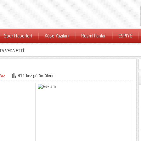
Spor Haberleri
Köşe Yazıları
Resmi İlanlar
ESPİYE
TA VEDA ETTİ
Yaz
811 kez görüntülendi