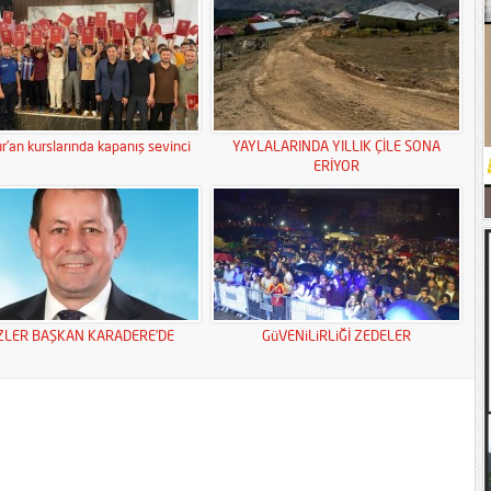
r’an kurslarında kapanış sevinci
YAYLALARINDA YILLIK ÇİLE SONA
ERİYOR
ZLER BAŞKAN KARADERE’DE
GüVENiLiRLiĞİ ZEDELER