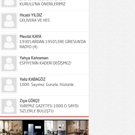
KURULU’NA ÖNERİLERİMİZ
Hicabi YILDIZ
GELİVERA VE HES
Mevlüt KAYA
1930’LARDAN 1950’LERE GİRESUN’DA
RADYO (4)
Yahya Kahraman
ESPİYE’NİN KADERİ DEĞİŞMEZ!
Yeliz KABAGÖZ
1000. Sayımız; Gururla, Hüzünle..
Ziya GÖKÇE
YöREMiZ GAZETESi 1000.Ci SAYISI
SiZLERLE BULUŞTU