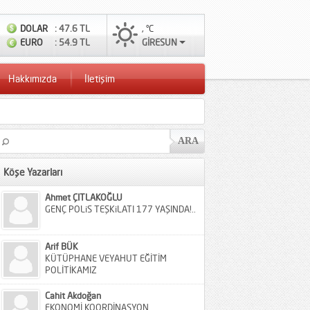
DOLAR
: 47.6 TL
, °C
EURO
: 54.9 TL
GİRESUN
Hakkımızda
İletişim
Köşe Yazarları
Ahmet ÇITLAKOĞLU
GENÇ POLiS TEŞKiLATI 177 YAŞINDA!..
Arif BÜK
KÜTÜPHANE VEYAHUT EĞİTİM
POLİTİKAMIZ
Cahit Akdoğan
EKONOMİ KOORDİNASYON