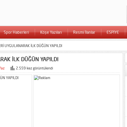
Spor Haberleri
Köşe Yazıları
Resmi İlanlar
ESPİYE
ERİ UYGULANARAK İLK DÜĞÜN YAPILDI
RAK İLK DÜĞÜN YAPILDI
Yaz
2.559 kez görüntülendi