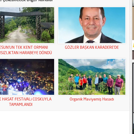
ESUN’UN TEK KENT ORMANI
GÖZLER BAŞKAN KARADERE’DE
MSIZLIKTAN HARABEYE DÖNDÜ
K HASAT FESTiVALi COSKUYLA
Organik Maviyemiş Hasadı
TAMAMLANDI