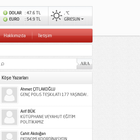
DOLAR
: 47.6 TL
, °C
EURO
: 54.9 TL
GİRESUN
Hakkımızda
İletişim
Köşe Yazarları
Ahmet ÇITLAKOĞLU
GENÇ POLiS TEŞKiLATI 177 YAŞINDA!..
Arif BÜK
KÜTÜPHANE VEYAHUT EĞİTİM
POLİTİKAMIZ
Cahit Akdoğan
EKONOMİ KOORDİNASYON