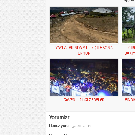
YAYLALARINDA YILLIK ÇİLE SONA
GİR
ERİYOR
BAKI
GüVENiLiRLiĞİ ZEDELER
FINDI
Yorumlar
Henüz yorum yapılmamış.