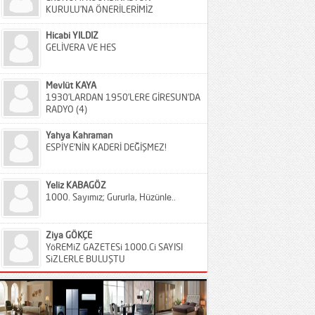
KURULU’NA ÖNERİLERİMİZ
Hicabi YILDIZ
GELİVERA VE HES
Mevlüt KAYA
1930’LARDAN 1950’LERE GİRESUN’DA
RADYO (4)
Yahya Kahraman
ESPİYE’NİN KADERİ DEĞİŞMEZ!
Yeliz KABAGÖZ
1000. Sayımız; Gururla, Hüzünle..
Ziya GÖKÇE
YöREMiZ GAZETESi 1000.Ci SAYISI
SiZLERLE BULUŞTU