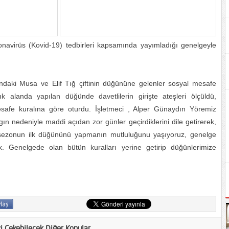
oronavirüs (Kovid-19) tedbirleri kapsamında yayımladığı genelgeyle
daki Musa ve Elif Tığ çiftinin düğününe gelenler sosyal mesafe
k alanda yapılan düğünde davetlilerin girişte ateşleri ölçüldü,
mesafe kuralına göre oturdu. İşletmeci , Alper Günaydın Yöremiz
ın nedeniyle maddi açıdan zor günler geçirdiklerini dile getirerek,
sezonun ilk düğününü yapmanın mutluluğunu yaşıyoruz, genelge
k. Genelgede olan bütün kuralları yerine getirip düğünlerimize
zi Çekebilecek Diğer Konular