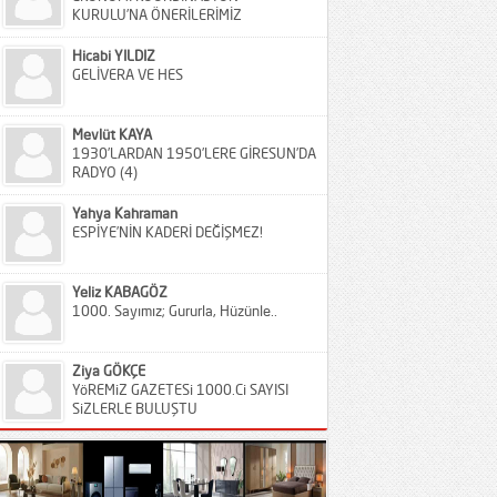
KURULU’NA ÖNERİLERİMİZ
Hicabi YILDIZ
GELİVERA VE HES
Mevlüt KAYA
1930’LARDAN 1950’LERE GİRESUN’DA
RADYO (4)
Yahya Kahraman
ESPİYE’NİN KADERİ DEĞİŞMEZ!
Yeliz KABAGÖZ
1000. Sayımız; Gururla, Hüzünle..
Ziya GÖKÇE
YöREMiZ GAZETESi 1000.Ci SAYISI
SiZLERLE BULUŞTU