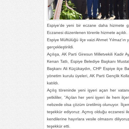
Espiye’de yeni bir eczane daha hizmete g
Eczanesi düzenlenen törenle hizmete açıldı.
Espiye Müftülüğü ilçe vaizi Ahmet Yılmaz’ın y
gerçekleştirildi.
Açılışa, AK Parti Giresun Milletvekili Kadir
Kenan Tatlı, Espiye Belediye Başkanı Mustaf
Başkanı Ali Küçükaydın, CHP Espiye ilçe Ba
yönetim kurulu üyeleri, AK Parti Gençlik Koll
katıldı.
Açılış töreninde yeni işyeri açan her vat
yetkililer, “Açılan her yeni işyeri ile hem 
nebzede olsa çözüm üretilmiş olunuyor. İlçem
teşekkür ediyoruz. Açmış olduğu eczanesi ile
kendilerine hayırlara vesile olmasını diliyoru
teşekkür etti.