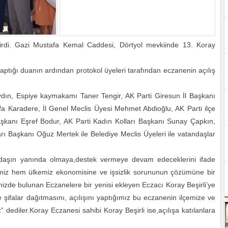
irdi. Gazi Mustafa Kemal Caddesi, Dörtyol mevkiinde 13. Koray
aptığı duanın ardından protokol üyeleri tarafından eczanenin açılış
 Aydın, Espiye kaymakamı Taner Tengir, AK Parti Giresun İl Başkanı
a Karadere, İl Genel Meclis Üyesi Mehmet Abdioğlu, AK Parti ilçe
şkanı Eşref Bodur, AK Parti Kadın Kolları Başkanı Sunay Çapkın,
arı Başkanı Oğuz Mertek ile Belediye Meclis Üyeleri ile vatandaşlar
andaşın yanında olmaya,destek vermeye devam edeceklerini ifade
ilçemiz hem ülkemiz ekonomisine ve işsizlik sorununun çözümüne bir
izde bulunan Eczanelere bir yenisi ekleyen Eczacı Koray Beşirli’ye
 şifalar dağıtmasını, açılışını yaptığımız bu eczanenin ilçemize ve
z” dediler.Koray Eczanesi sahibi Koray Beşirli ise,açılışa katılanlara