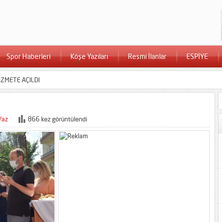
Spor Haberleri
Köşe Yazıları
Resmi İlanlar
ESPİYE
iZMETE AÇILDI
Yaz
866 kez görüntülendi