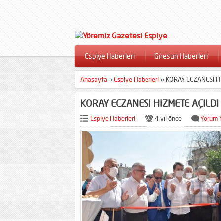
Espiye Haberleri
Giresun Haberleri
Anasayfa
»
Espiye Haberleri
»
KORAY ECZANESi H
KORAY ECZANESi HiZMETE AÇILDI
Espiye Haberleri
4 yıl önce
Yorum 