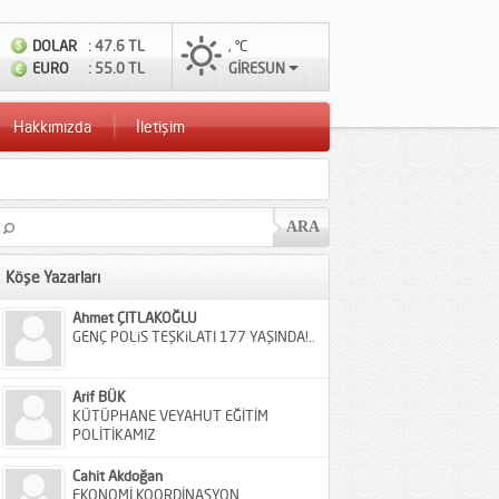
DOLAR
: 47.6 TL
, °C
EURO
: 55.0 TL
GİRESUN
Hakkımızda
İletişim
Köşe Yazarları
Ahmet ÇITLAKOĞLU
GENÇ POLiS TEŞKiLATI 177 YAŞINDA!..
Arif BÜK
KÜTÜPHANE VEYAHUT EĞİTİM
POLİTİKAMIZ
Cahit Akdoğan
EKONOMİ KOORDİNASYON