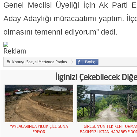
Genel Meclisi Üyeliği İçin Ak Parti E
Aday Adaylığı müracaatımı yaptım. İlçe
olmasını temenni ediyorum” dedi.
Bu Konuyu Sosyal Medyada Paylaş
İlginizi Çekebilecek Diğ
YAYLALARINDA YILLIK ÇİLE SONA
GİRESUN’UN TEK KENT ORMA
ERİYOR
BAKIMSIZLIKTAN HARABEYE DÖ