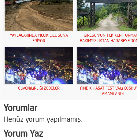
YAYLALARINDA YILLIK ÇİLE SONA
GİRESUN’UN TEK KENT ORMA
ERİYOR
BAKIMSIZLIKTAN HARABEYE DÖ
GüVENiLiRLiĞİ ZEDELER
FINDIK HASAT FESTiVALi COSK
TAMAMLANDI
Yorumlar
Henüz yorum yapılmamış.
Yorum Yaz