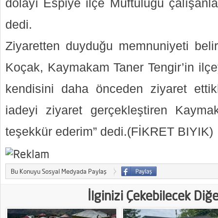
dolayı Espiye ilçe Müftülüğü çalışanl
dedi.
Ziyaretten duyduğu memnuniyeti beli
Koçak, Kaymakam Taner Tengir’in ilç
kendisini daha önceden ziyaret ettikle
iadeyi ziyaret gerçekleştiren Kayma
teşekkür ederim” dedi.(FİKRET BIYIK)
Bu Konuyu Sosyal Medyada Paylaş
İlginizi Çekebilecek Diğ