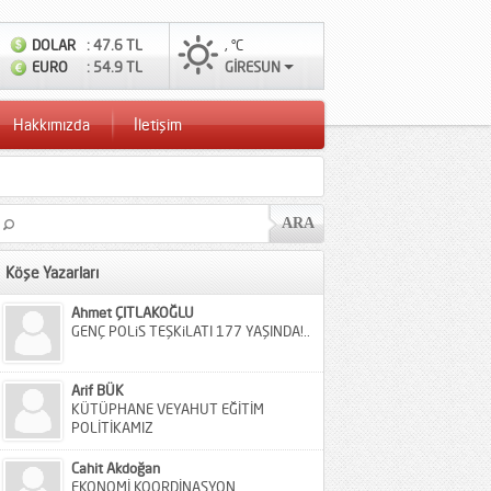
DOLAR
: 47.6 TL
, °C
EURO
: 54.9 TL
GİRESUN
Hakkımızda
İletişim
Köşe Yazarları
Ahmet ÇITLAKOĞLU
GENÇ POLiS TEŞKiLATI 177 YAŞINDA!..
Arif BÜK
KÜTÜPHANE VEYAHUT EĞİTİM
POLİTİKAMIZ
Cahit Akdoğan
EKONOMİ KOORDİNASYON