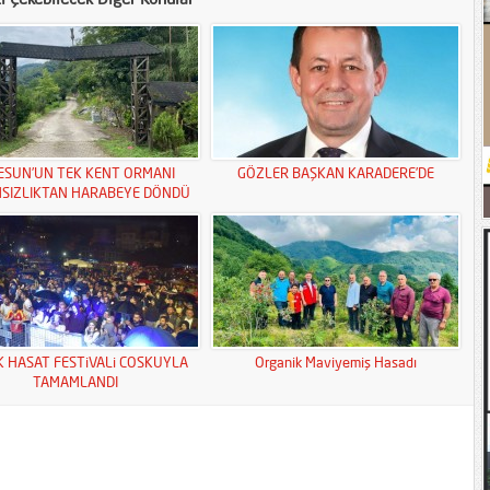
ESUN’UN TEK KENT ORMANI
GÖZLER BAŞKAN KARADERE’DE
MSIZLIKTAN HARABEYE DÖNDÜ
K HASAT FESTiVALi COSKUYLA
Organik Maviyemiş Hasadı
TAMAMLANDI