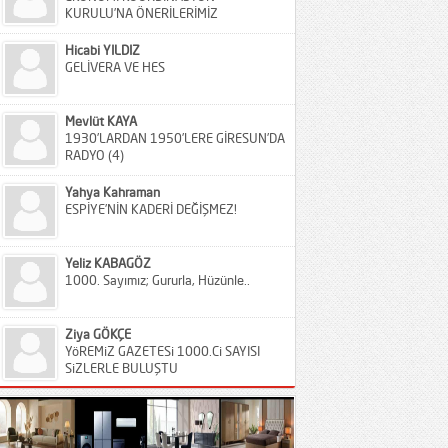
KURULU’NA ÖNERİLERİMİZ
Hicabi YILDIZ
GELİVERA VE HES
Mevlüt KAYA
1930’LARDAN 1950’LERE GİRESUN’DA
RADYO (4)
Yahya Kahraman
ESPİYE’NİN KADERİ DEĞİŞMEZ!
Yeliz KABAGÖZ
1000. Sayımız; Gururla, Hüzünle..
Ziya GÖKÇE
YöREMiZ GAZETESi 1000.Ci SAYISI
SiZLERLE BULUŞTU