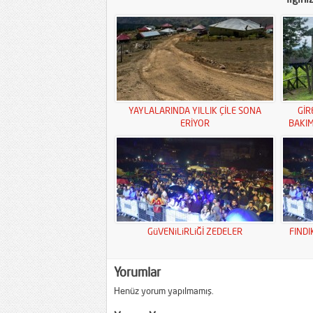
YAYLALARINDA YILLIK ÇİLE SONA
GİR
ERİYOR
BAKI
GüVENiLiRLiĞİ ZEDELER
FINDI
Yorumlar
Henüz yorum yapılmamış.