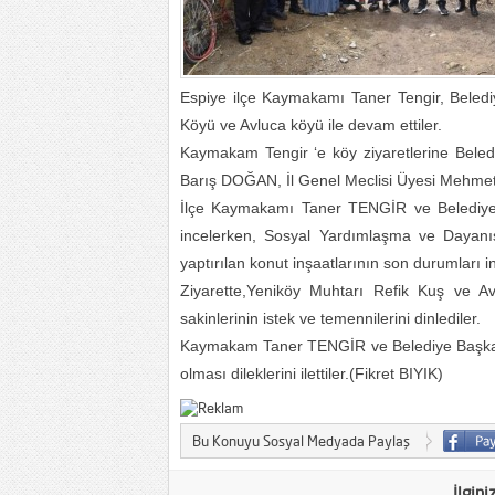
Espiye ilçe Kaymakamı Taner Tengir, Belediy
Köyü ve Avluca köyü ile devam ettiler.
Kaymakam Tengir ‘e köy ziyaretlerine Be
Barış DOĞAN, İl Genel Meclisi Üyesi Mehmet 
İlçe Kaymakamı Taner TENGİR ve Belediye B
incelerken, Sosyal Yardımlaşma ve Dayanış
yaptırılan konut inşaatlarının son durumları i
Ziyarette,Yeniköy Muhtarı Refik Kuş ve A
sakinlerinin istek ve temennilerini dinlediler.
Kaymakam Taner TENGİR ve Belediye Başkanı
olması dileklerini ilettiler.(Fikret BIYIK)
Bu Konuyu Sosyal Medyada Paylaş
İlgini