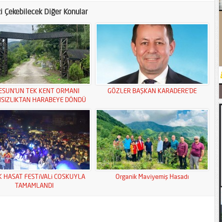
zi Çekebilecek Diğer Konular
ESUN’UN TEK KENT ORMANI
GÖZLER BAŞKAN KARADERE’DE
MSIZLIKTAN HARABEYE DÖNDÜ
K HASAT FESTiVALi COSKUYLA
Organik Maviyemiş Hasadı
TAMAMLANDI