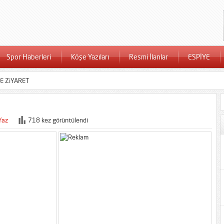
Spor Haberleri
Köşe Yazıları
Resmi İlanlar
ESPİYE
E ZiYARET
Yaz
718 kez görüntülendi