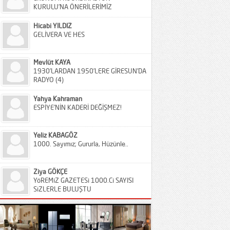
KURULU’NA ÖNERİLERİMİZ
Hicabi YILDIZ
GELİVERA VE HES
Mevlüt KAYA
1930’LARDAN 1950’LERE GİRESUN’DA
RADYO (4)
Yahya Kahraman
ESPİYE’NİN KADERİ DEĞİŞMEZ!
Yeliz KABAGÖZ
1000. Sayımız; Gururla, Hüzünle..
Ziya GÖKÇE
YöREMiZ GAZETESi 1000.Ci SAYISI
SiZLERLE BULUŞTU