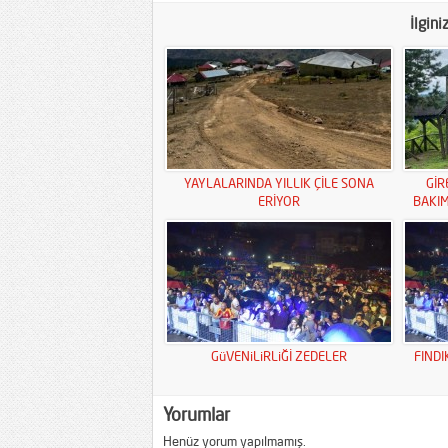
İlgini
YAYLALARINDA YILLIK ÇİLE SONA
GİR
ERİYOR
BAKI
GüVENiLiRLiĞİ ZEDELER
FINDI
Yorumlar
Henüz yorum yapılmamış.