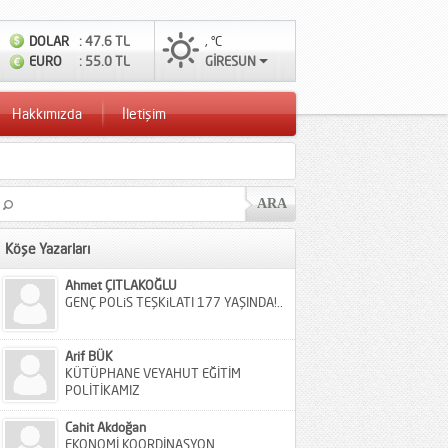
DOLAR
: 47.6 TL
, °C
EURO
: 55.0 TL
GİRESUN
Hakkımızda
İletişim
Köşe Yazarları
Ahmet ÇITLAKOĞLU
GENÇ POLiS TEŞKiLATI 177 YAŞINDA!..
Arif BÜK
KÜTÜPHANE VEYAHUT EĞİTİM
POLİTİKAMIZ
Cahit Akdoğan
EKONOMİ KOORDİNASYON