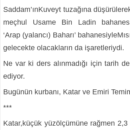
Saddam’ınKuveyt tuzağına düşürülerekIr
meçhul Usame Bin Ladin bahanesiyl
‘Arap (yalancı) Baharı’ bahanesiyleMısır
gelecekte olacakların da işaretleriydi.
Ne var ki ders alınmadığı için tarih değ
ediyor.
Bugünün kurbanı, Katar ve Emiri Temi
***
Katar,küçük yüzölçümüne rağmen 2,3 m