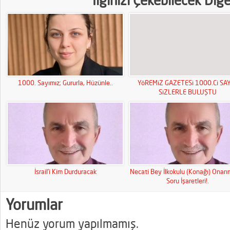
İlginizi Çekebilecek Diğ
1000. Sayımız; Gururla, Hüzünle..
YöREMiZ GAZETESi 1000.Ci SAY
SiZLERLE BULUŞTU
İsrail’i Kim Durduracak
Necati Bey İlkokulu (Konağı) Onar
Soru İşaretleri!.
Yorumlar
Henüz yorum yapılmamış.