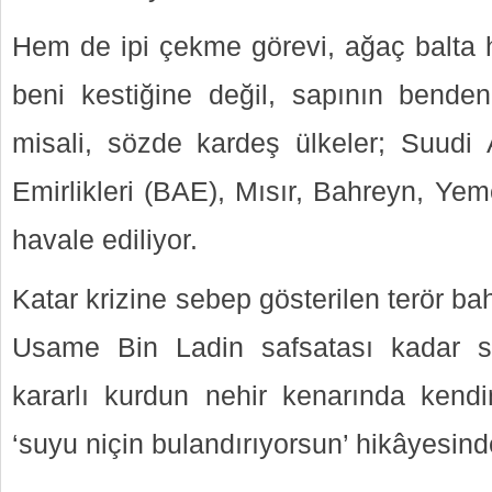
Hem de ipi çekme görevi, ağaç balta 
beni kestiğine değil, sapının bende
misali, sözde kardeş ülkeler; Suudi A
Emirlikleri (BAE), Mısır, Bahreyn, Yem
havale ediliyor.
Katar krizine sebep gösterilen terör b
Usame Bin Ladin safsatası kadar 
kararlı kurdun nehir kenarında kend
‘suyu niçin bulandırıyorsun’ hikâyesind