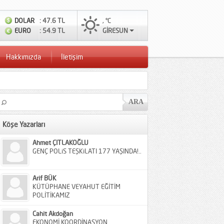
DOLAR
: 47.6 TL
, °C
EURO
: 54.9 TL
GİRESUN
Hakkımızda
İletişim
Köşe Yazarları
Ahmet ÇITLAKOĞLU
GENÇ POLiS TEŞKiLATI 177 YAŞINDA!..
Arif BÜK
KÜTÜPHANE VEYAHUT EĞİTİM
POLİTİKAMIZ
Cahit Akdoğan
EKONOMİ KOORDİNASYON