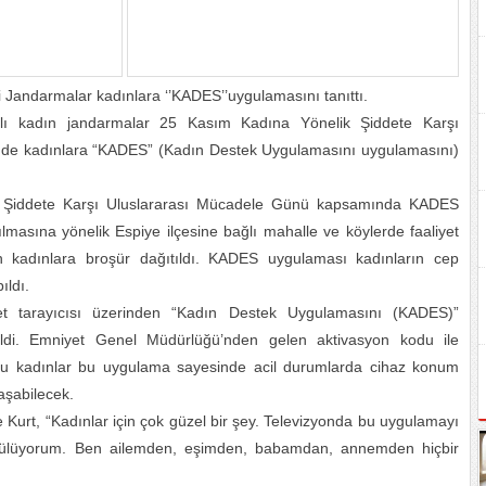
 Jandarmalar kadınlara ‘’KADES’’uygulamasını tanıttı.
lı kadın jandarmalar 25 Kasım Kadına Yönelik Şiddete Karşı
inde kadınlara “KADES” (Kadın Destek Uygulamasını uygulamasını)
k Şiddete Karşı Uluslararası Mücadele Günü kapsamında KADES
ılmasına yönelik Espiye ilçesine bağlı mahalle ve köylerde faaliyet
dan kadınlara broşür dağıtıldı. KADES uygulaması kadınların cep
ıldı.
ternet tarayıcısı üzerinden “Kadın Destek Uygulamasını (KADES)”
rildi. Emniyet Genel Müdürlüğü’nden gelen aktivasyon kodu ile
duru kadınlar bu uygulama sayesinde acil durumlarda cihaz konum
laşabilecek.
Kurt, “Kadınlar için çok güzel bir şey. Televizyonda bu uygulamayı
zülüyorum. Ben ailemden, eşimden, babamdan, annemden hiçbir