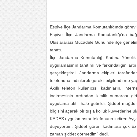
Espiye İlçe Jandarma Komutanlığında görevli
Espiye İlçe Jandarma Komutanlığı’na bağ
Uluslararası Mücadele Günü’nde ilçe genel
tanıttı.
İlçe Jandarma Komutanlığı Kadına Yöneli
uygulamasının tanıtımı ve farkındalığın artır
gerçekleştirdi. Jandarma ekipleri tarafın
telefonuna indirilerek gerekli bilgilendirme yap
Akıllı telefon kullanıcısı kadınların, in
indirmesinin ardından kimlik numarası gi
uygulama aktif hale getirildi. Şiddet mağ
bilgisini açarak bir tuşla kolluk kuvvetlerine u
KADES uygulamasını telefonuna indiren Ayşe 
duyuyorum. Şiddet gören kadınlara çok ü
zaman şiddet görmedim” dedi.