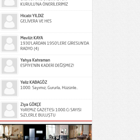
KURULU’NA ÖNERİLERİMİZ
Hicabi YILDIZ
GELİVERA VE HES
Mevlüt KAYA
1930’LARDAN 1950’LERE GİRESUN’DA
RADYO (4)
Yahya Kahraman
ESPİYE’NİN KADERİ DEĞİŞMEZ!
Yeliz KABAGÖZ
1000. Sayımız; Gururla, Hüzünle..
Ziya GÖKÇE
YöREMiZ GAZETESi 1000.Ci SAYISI
SiZLERLE BULUŞTU