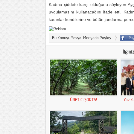
Kadına şiddete karşı olduğunu söyleyen Ayş
uygulamasını kullanacağını ifade etti. Kadı
kadınlar kendilerine ve bütün jandarma perso
Bu Konuyu Sosyal Medyada Paylaş
İlgini
ÜRETiCi ŞOKTA!
Yaz Ku