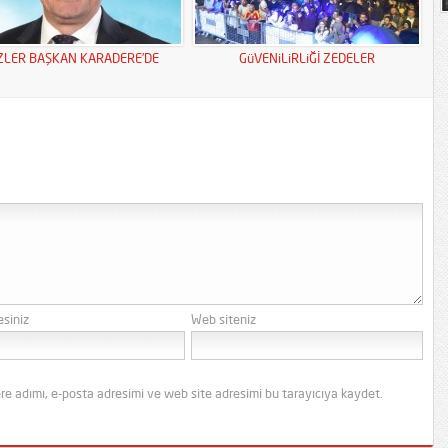
ZLER BAŞKAN KARADERE’DE
GüVENiLiRLiĞİ ZEDELER
esiniz
Web siteniz
re adımı, e-posta adresimi ve web site adresimi bu tarayıcıya kaydet.