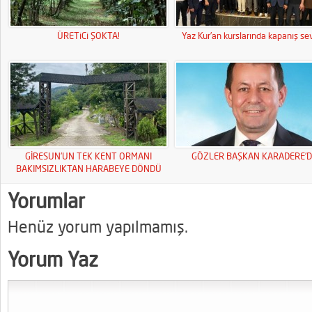
ÜRETiCi ŞOKTA!
Yaz Kur’an kurslarında kapanış sev
GİRESUN’UN TEK KENT ORMANI
GÖZLER BAŞKAN KARADERE’D
BAKIMSIZLIKTAN HARABEYE DÖNDÜ
Yorumlar
Henüz yorum yapılmamış.
Yorum Yaz