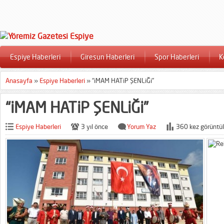
Espiye Haberleri
Giresun Haberleri
Spor Haberleri
K
Anasayfa
»
Espiye Haberleri
»
“iMAM HATiP ŞENLiĞi”
“iMAM HATiP ŞENLiĞi”
Espiye Haberleri
3 yıl önce
Yorum Yaz
360 kez görüntül