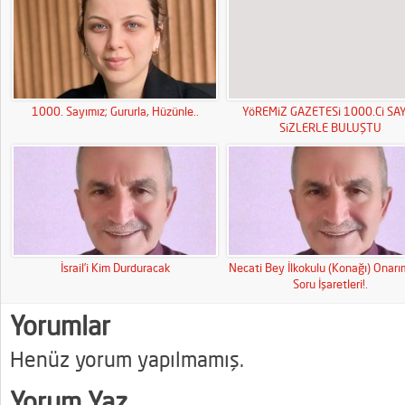
1000. Sayımız; Gururla, Hüzünle..
YöREMiZ GAZETESi 1000.Ci SAY
SiZLERLE BULUŞTU
İsrail’i Kim Durduracak
Necati Bey İlkokulu (Konağı) Onar
Soru İşaretleri!.
Yorumlar
Henüz yorum yapılmamış.
Yorum Yaz