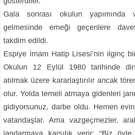
gösterdiler.
Gala sonrası okulun yapımında 
gelmesinde emeği geçenlere davetl
takdim edildi.
Espiye İmam Hatip Lisesi’nin ilginç bi
Okulun 12 Eylül 1980 tarihinde dina
atılmak üzere kararlaştırılır ancak tö
olur. Yolda temeli atmaya gidenleri ja
gidiyorsunuz, darbe oldu. Hemen evini
vatandaşlar. Ama vazgeçmezler, ara
jandarmaya karşılık verir: “Biz öyle 