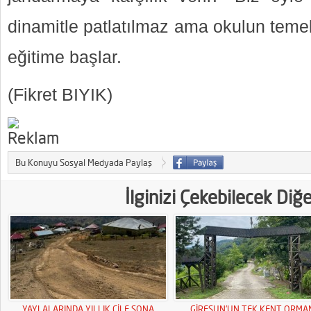
dinamitle patlatılmaz ama okulun temeli 
eğitime başlar.
(Fikret BIYIK)
Bu Konuyu Sosyal Medyada Paylaş
İlginizi Çekebilecek Diğ
YAYLALARINDA YILLIK ÇİLE SONA
GİRESUN’UN TEK KENT ORMA