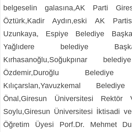
belgeselin galasına,AK Parti Giresu
Öztürk,Kadir Aydın,eski AK Parti
Uzunkaya, Espiye Belediye Başka
Yağlıdere belediye Başk
Kırhasanoğlu,Soğukpınar bele
Özdemir,Duroğlu Belediy
Kılıçarslan,Yavuzkemal Beledi
Önal,Giresun Üniversitesi Rektör 
Soylu,Giresun Üniversitesi İktisadi ve
Öğretim Üyesi Porf.Dr. Mehmet Duk