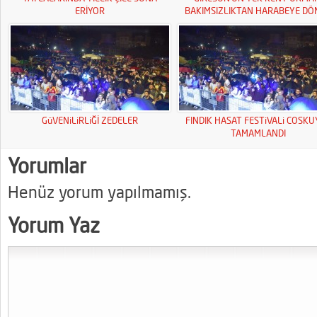
ERİYOR
BAKIMSIZLIKTAN HARABEYE DÖ
GüVENiLiRLiĞİ ZEDELER
FINDIK HASAT FESTiVALi COSK
TAMAMLANDI
Yorumlar
Henüz yorum yapılmamış.
Yorum Yaz