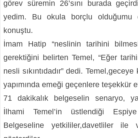
görev süremin 26’sını burada geçi
yedim. Bu okula borçlu olduğumu 
konuştu.
İmam Hatip “neslinin tarihini bilme
gerektiğini belirten Temel, “Eğer tari
nesli sıkıntıdadır” dedi. Temel,geceye 
yapımında emeği geçenlere teşekkür et
71 dakikalık belgeselin senaryo, y
İlhami Temel’in üstlendiği Espi
Belgeseline yetkililer,davetliler ile