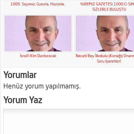
1000. Sayımız; Gururla, Hüzünle..
YöREMiZ GAZETESi 1000.Ci SAY
SiZLERLE BULUŞTU
İsrail’i Kim Durduracak
Necati Bey İlkokulu (Konağı) Onar
Soru İşaretleri!.
Yorumlar
Henüz yorum yapılmamış.
Yorum Yaz