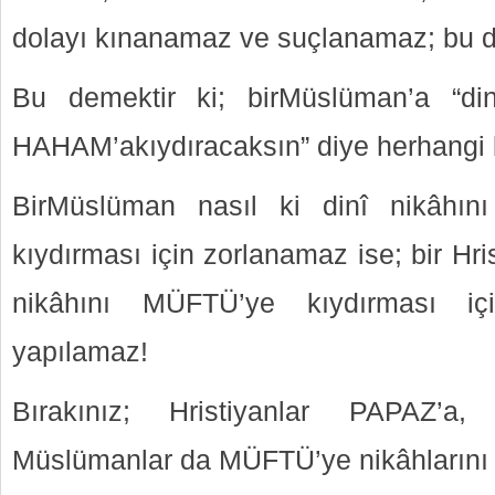
dolayı kınanamaz ve suçlanamaz; bu da
Bu demektir ki; birMüslüman’a “di
HAHAM’akıydıracaksın” diye herhangi 
BirMüslüman nasıl ki dinî nikâh
kıydırması için zorlanamaz ise; bir Hr
nikâhını MÜFTÜ’ye kıydırması iç
yapılamaz!
Bırakınız; Hristiyanlar PAPAZ’a
Müslümanlar da MÜFTÜ’ye nikâhlarını k