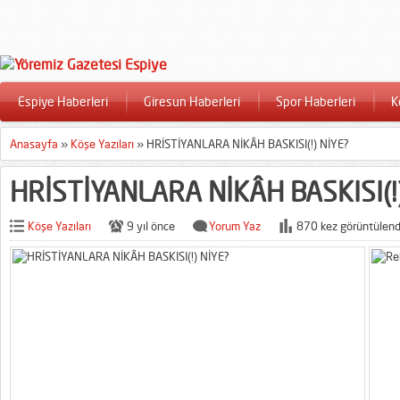
Espiye Haberleri
Giresun Haberleri
Spor Haberleri
K
Anasayfa
»
Köşe Yazıları
»
HRİSTİYANLARA NİKÂH BASKISI(!) NİYE?
HRİSTİYANLARA NİKÂH BASKISI(!)
Köşe Yazıları
9 yıl önce
Yorum Yaz
870 kez görüntülend