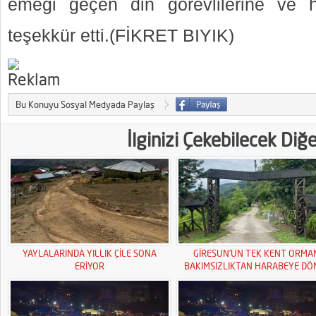
emeği geçen din görevlilerine ve h
teşekkür etti.(FİKRET BIYIK)
Bu Konuyu Sosyal Medyada Paylaş
İlginizi Çekebilecek Diğ
YAYLALARINDA YILLIK ÇİLE SONA
GİRESUN’UN TEK KENT ORMA
ERİYOR
BAKIMSIZLIKTAN HARABEYE DÖ