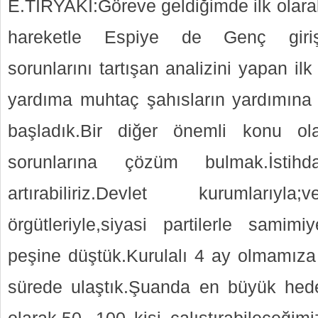
E.TİRYAKİ:Göreve geldiğimde ilk olara
hareketle Espiye de Genç girişi
sorunlarını tartışan analizini yapan il
yardıma muhtaç şahısların yardımına k
başladık.Bir diğer önemli konu ol
sorunlarına çözüm bulmak.İstih
artırabiliriz.Devlet kurumları
örgütleriyle,siyasi partilerle samimiy
peşine düştük.Kurulalı 4 ay olmamız
sürede ulaştık.Şuanda en büyük hede