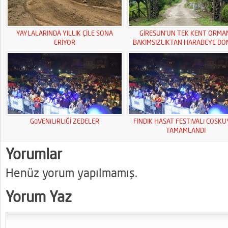
YAYLALARINDA YILLIK ÇİLE SONA
GİRESUN’UN TEK KENT ORMA
ERİYOR
BAKIMSIZLIKTAN HARABEYE DÖ
GüVENiLiRLiĞİ ZEDELER
FINDIK HASAT FESTiVALi COSK
TAMAMLANDI
Yorumlar
Henüz yorum yapılmamış.
Yorum Yaz