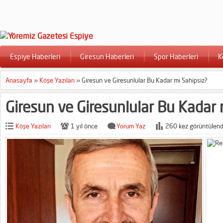
Espiye Haberleri
Giresun Haberleri
Spor Haberleri
K
Anasayfa
»
Köşe Yazıları
»
Giresun ve Giresunlular Bu Kadar mı Sahipsiz?
Giresun ve Giresunlular Bu Kadar 
Köşe Yazıları
1 yıl önce
Yorum Yaz
260 kez görüntülend