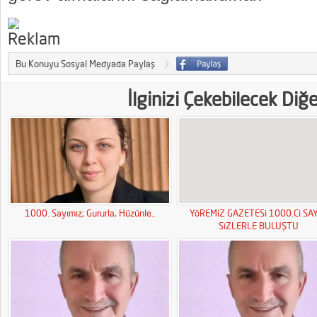
Bu Konuyu Sosyal Medyada Paylaş
İlginizi Çekebilecek Diğ
1000. Sayımız; Gururla, Hüzünle..
YöREMiZ GAZETESi 1000.Ci SAY
SiZLERLE BULUŞTU