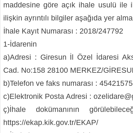
maddesine göre açık ihale usulü ile ih
ilişkin ayrıntılı bilgiler aşağıda yer alma
İhale Kayıt Numarası : 2018/247792
1-İdarenin
a)Adresi : Giresun İl Özel İdaresi 
Cad. No:158 28100 MERKEZ/GİRESU
b)Telefon ve faks numarası : 454215
c)Elektronik Posta Adresi : ozelidare@
ç)İhale dokümanının görülebilece
https://ekap.kik.gov.tr/EKAP/