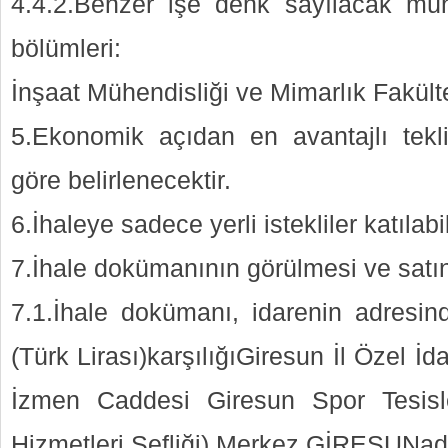
4.4.2.Benzer işe denk sayılacak müh
bölümleri:
İnşaat Mühendisliği ve Mimarlık Fakült
5.Ekonomik açıdan en avantajlı tekl
göre belirlenecektir.
6.İhaleye sadece yerli istekliler katılabi
7.İhale dokümanının görülmesi ve satın
7.1.İhale dokümanı, idarenin adresin
(Türk Lirası)karşılığıGiresun İl Özel 
İzmen Caddesi Giresun Spor Tesisl
Hizmetleri Şefliği) Merkez GİRESUNadre