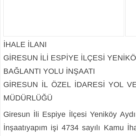
İHALE İLANI
GİRESUN İLİ ESPİYE İLÇESİ YENİK
BAĞLANTI YOLU İNŞAATI
GİRESUN İL ÖZEL İDARESİ YOL V
MÜDÜRLÜĞÜ
Giresun İli Espiye İlçesi Yeniköy Ayd
İnşaatıyapım işi 4734 sayılı Kamu İ