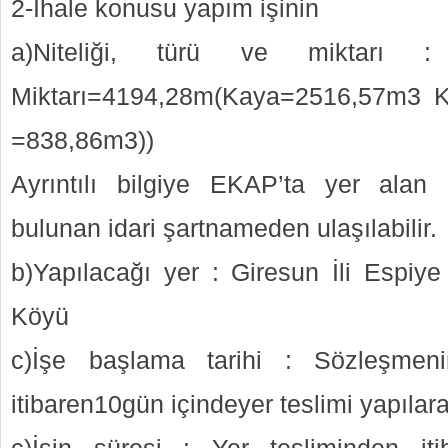
2-İhale konusu yapım işinin
a)Niteliği, türü ve miktarı 
Miktarı=4194,28m(Kaya=2516,57m3 
=838,86m3))
Ayrıntılı bilgiye EKAP’ta yer alan
bulunan idari şartnameden ulaşılabilir.
b)Yapılacağı yer : Giresun İli Espiye
Köyü
c)İşe başlama tarihi : Sözleşmeni
itibaren10gün içindeyer teslimi yapılar