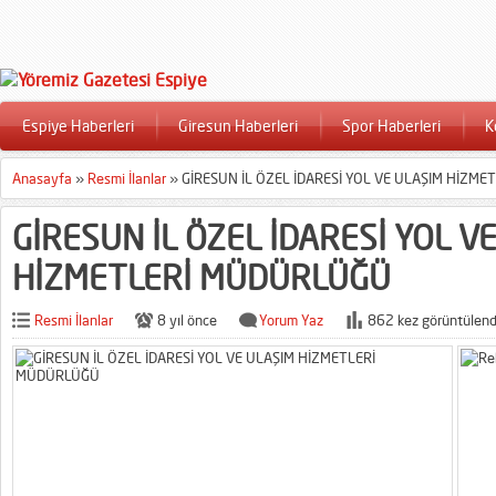
Espiye Haberleri
Giresun Haberleri
Spor Haberleri
K
Anasayfa
»
Resmi İlanlar
»
GİRESUN İL ÖZEL İDARESİ YOL VE ULAŞIM HİZM
GİRESUN İL ÖZEL İDARESİ YOL V
HİZMETLERİ MÜDÜRLÜĞÜ
Resmi İlanlar
8 yıl önce
Yorum Yaz
862 kez görüntülend