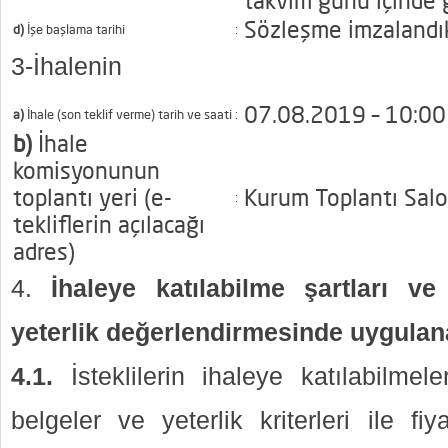
takvim günü içinde g
Sözleşme imzalandı
d)
İşe başlama tarihi
:
3-İhalenin
07.08.2019 – 10:00
a)
İhale (son teklif verme) tarih ve saati
:
b)
İhale
komisyonunun
toplantı yeri (e-
Kurum Toplantı Sal
:
tekliflerin açılacağı
adres)
İhaleye katılabilme şartları ve 
yeterlik değerlendirmesinde uygulana
4.1.
İsteklilerin ihaleye katılabilmel
belgeler ve yeterlik kriterleri ile fiy