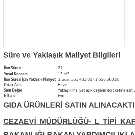
Süre ve Yaklaşık Maliyet Bilgileri
İlan Süresi
:
21
Yasal Kapsam
:
13 b/3
İlan Süresi İçin Yaklaşık Maliyet
:
3. adım 361.481,00 – 1.656.600,00
Ortak Alım
:
Hayır
Sınır Değer
:
Yaklaşık maliyet eşik değerin dört katına eşit
E-İhale
:
Evet
GIDA ÜRÜNLERİ SATIN ALINACAKT
CEZAEVİ MÜDÜRLÜĞÜ- L TİPİ KAP
BAKANLIĞI BAKAN YARDIMCILIKLA