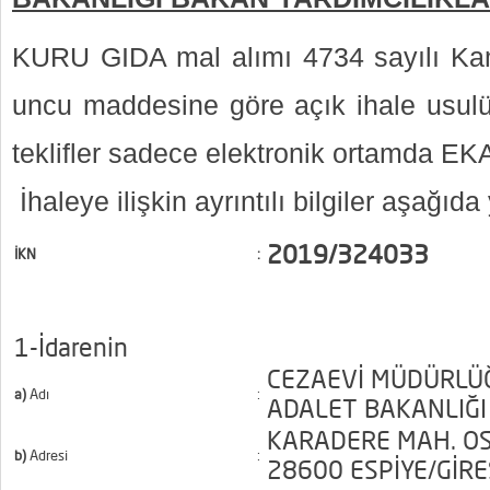
KURU GIDA mal alımı 4734 sayılı K
uncu maddesine göre açık ihale usulü 
teklifler sadece elektronik ortamda EK
İhaleye ilişkin ayrıntılı bilgiler aşağıda
2019/324033
İKN
:
1-İdarenin
CEZAEVİ MÜDÜRLÜĞÜ
a)
Adı
:
ADALET BAKANLIĞI
KARADERE MAH. OS
b)
Adresi
:
28600 ESPİYE/GİR