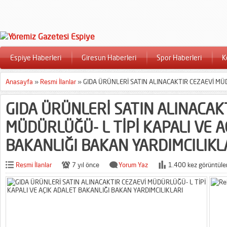
Espiye Haberleri
Giresun Haberleri
Spor Haberleri
K
Anasayfa
»
Resmi İlanlar
»
GIDA ÜRÜNLERİ SATIN ALINACAKTIR CEZAEVİ MÜD
GIDA ÜRÜNLERİ SATIN ALINACAK
MÜDÜRLÜĞÜ- L TİPİ KAPALI VE A
BAKANLIĞI BAKAN YARDIMCILIKL
Resmi İlanlar
7 yıl önce
Yorum Yaz
1.400 kez görüntüle