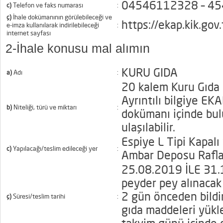
04546112328 – 4
c)
Telefon ve faks numarası
:
ç)
İhale dokümanının görülebileceği ve
https://ekap.kik.gov
e-imza kullanılarak indirilebileceği
:
internet sayfası
2-İhale konusu mal alımın
KURU GIDA
a)
Adı
:
20 kalem Kuru Gıda 
Ayrıntılı bilgiye EKA
b)
Niteliği, türü ve miktarı
:
dokümanı içinde bu
ulaşılabilir.
Espiye L Tipi Kapal
c)
Yapılacağı/teslim edileceği yer
:
Ambar Deposu Raflar
25.08.2019 İLE 31.1
peyder pey alınacak
2 gün önceden bildir
ç)
Süresi/teslim tarihi
:
gıda maddeleri yükle