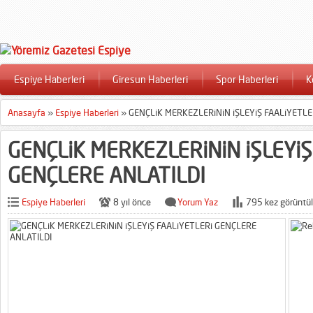
Espiye Haberleri
Giresun Haberleri
Spor Haberleri
K
Anasayfa
»
Espiye Haberleri
»
GENÇLiK MERKEZLERiNiN iŞLEYiŞ FAALiYETLE
GENÇLiK MERKEZLERiNiN iŞLEYiŞ
GENÇLERE ANLATILDI
Espiye Haberleri
8 yıl önce
Yorum Yaz
795 kez görüntül