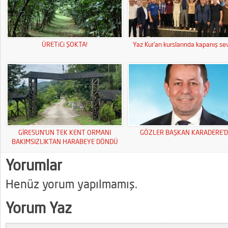
ÜRETiCi ŞOKTA!
Yaz Kur’an kurslarında kapanış sev
GİRESUN’UN TEK KENT ORMANI
GÖZLER BAŞKAN KARADERE’D
BAKIMSIZLIKTAN HARABEYE DÖNDÜ
Yorumlar
Henüz yorum yapılmamış.
Yorum Yaz