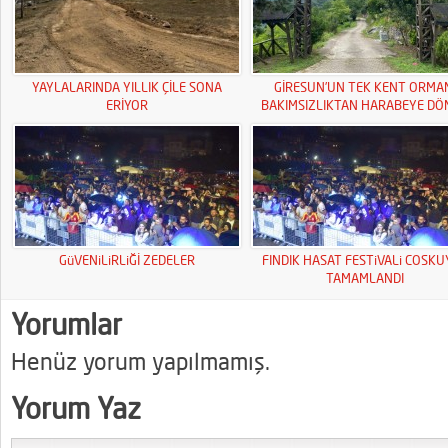
YAYLALARINDA YILLIK ÇİLE SONA
GİRESUN’UN TEK KENT ORMA
ERİYOR
BAKIMSIZLIKTAN HARABEYE DÖ
GüVENiLiRLiĞİ ZEDELER
FINDIK HASAT FESTiVALi COSK
TAMAMLANDI
Yorumlar
Henüz yorum yapılmamış.
Yorum Yaz