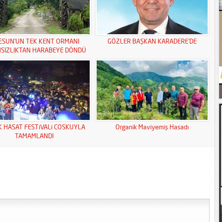
ESUN’UN TEK KENT ORMANI
GÖZLER BAŞKAN KARADERE’DE
MSIZLIKTAN HARABEYE DÖNDÜ
K HASAT FESTiVALi COSKUYLA
Organik Maviyemiş Hasadı
TAMAMLANDI