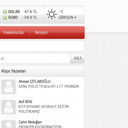
DOLAR
: 47.6 TL
, °C
EURO
: 54.9 TL
GİRESUN
Hakkımızda
İletişim
Köşe Yazarları
Ahmet ÇITLAKOĞLU
GENÇ POLiS TEŞKiLATI 177 YAŞINDA!..
Arif BÜK
KÜTÜPHANE VEYAHUT EĞİTİM
POLİTİKAMIZ
Cahit Akdoğan
EKONOMİ KOORDİNASYON