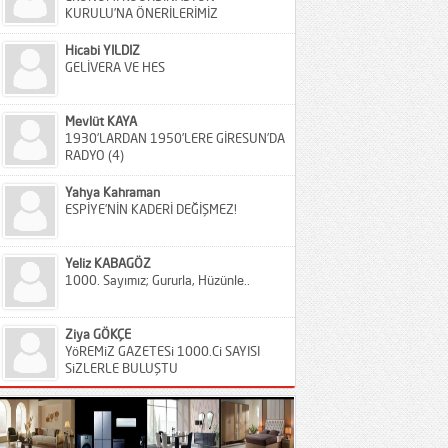
KURULU’NA ÖNERİLERİMİZ
Hicabi YILDIZ
GELİVERA VE HES
Mevlüt KAYA
1930’LARDAN 1950’LERE GİRESUN’DA
RADYO (4)
Yahya Kahraman
ESPİYE’NİN KADERİ DEĞİŞMEZ!
Yeliz KABAGÖZ
1000. Sayımız; Gururla, Hüzünle..
Ziya GÖKÇE
YöREMiZ GAZETESi 1000.Ci SAYISI
SiZLERLE BULUŞTU