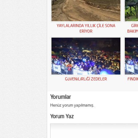
YAYLALARINDA YILLIK ÇİLE SONA
GİR
ERİYOR
BAKI
GüVENiLiRLiĞİ ZEDELER
FINDI
Yorumlar
Henüz yorum yapılmamış.
Yorum Yaz