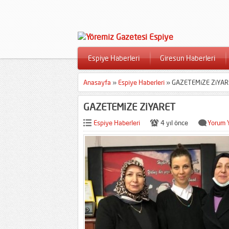
Espiye Haberleri
Giresun Haberleri
Anasayfa
»
Espiye Haberleri
»
GAZETEMiZE ZiYAR
GAZETEMiZE ZiYARET
Espiye Haberleri
4 yıl önce
Yorum 