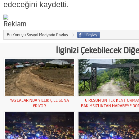
edeceğini kaydetti.
Bu Konuyu Sosyal Medyada Paylaş
İlginizi Çekebilecek Diğ
YAYLALARINDA YILLIK ÇİLE SONA
GİRESUN’UN TEK KENT ORMA
ERİYOR
BAKIMSIZLIKTAN HARABEYE DÖ