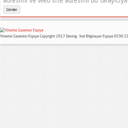
adresimi ve web site adresimi bu tarayıcıya
Yöremiz Gazetesi Espiye Copyright 2017 Desing : İnal Bilgisayar Espiye 0530 