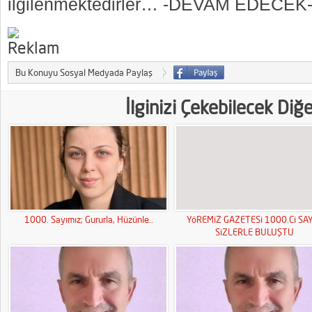
ilgilenmektedirler… -DEVAM EDECEK
Bu Konuyu Sosyal Medyada Paylaş
İlginizi Çekebilecek Diğ
1000. Sayımız; Gururla, Hüzünle..
YöREMiZ GAZETESi 1000.Ci SAY
SiZLERLE BULUŞTU