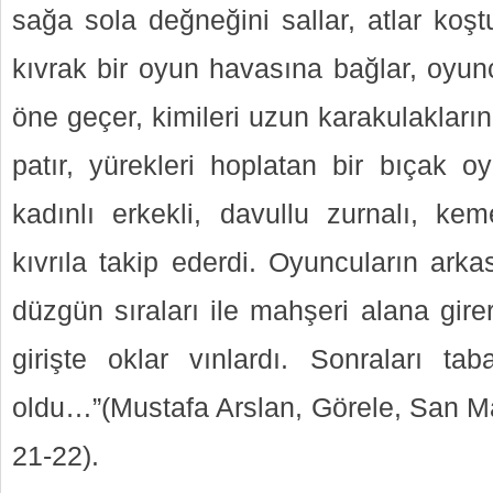
sağa sola değneğini sallar, atlar koştu
kıvrak bir oyun havasına bağlar, oyun
öne geçer, kimileri uzun karakulaklarını
patır, yürekleri hoplatan bir bıçak o
kadınlı erkekli, davullu zurnalı, ke
kıvrıla takip ederdi. Oyuncuların arka
düzgün sıraları ile mahşeri alana gire
girişte oklar vınlardı. Sonraları tab
oldu…”(Mustafa Arslan, Görele, San Ma
21-22).