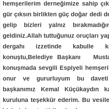
hemşerilerim derneğimize sahip çık
gür çıksın birlikten güç doğar dedi d
gelip bizleri yalnız bırakmadığ
geldiniz.Allah tuttuğunuz oruçları ya
dergahı izzetinde kabulle k
konuştu,Belediye Başkanı Musta
konuşmada sevgili Espiyeli hemşeril
onur ve gururluyum bu daveti
başkanımız Kemal Küçükaydın k
kuruluna teşekkür ederim. Bu vesile