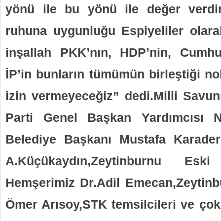
yönü ile bu yönü ile değer verdir
ruhuna uygunluğu Espiyeliler olar
inşallah PKK’nın, HDP’nin, Cumhur
İP’in bunların tümümün birleştiği n
izin vermeyeceğiz” dedi.Milli Sav
Parti Genel Başkan Yardımcısı Nu
Belediye Başkanı Mustafa Karader
A.Küçükaydın,Zeytinburnu Esk
Hemşerimiz Dr.Adil Emecan,Zeytinb
Ömer Arısoy,STK temsilcileri ve çok