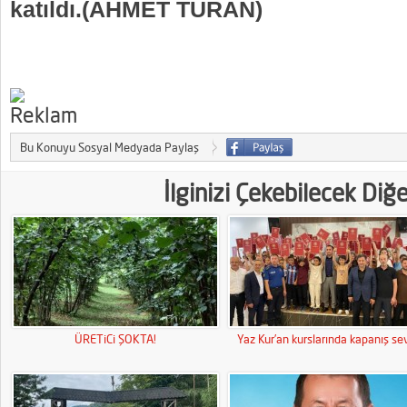
katıldı.(AHMET TURAN)
Bu Konuyu Sosyal Medyada Paylaş
İlginizi Çekebilecek Diğ
ÜRETiCi ŞOKTA!
Yaz Kur’an kurslarında kapanış sev