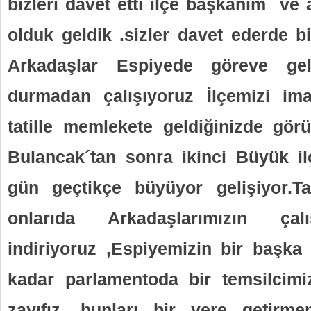
bizleri davet etti ilçe başkanım ve 
olduk geldik .sizler davet ederde bi
Arkadaşlar Espiyede göreve ge
durmadan çalışıyoruz İlçemizi ima
tatille memlekete geldiğinizde gö
Bulancak´tan sonra ikinci Büyük i
gün geçtikçe büyüyor gelişiyor.Tab
onlarıda Arkadaşlarımızın çalı
indiriyoruz ,Espiyemizin bir başka
kadar parlamentoda bir temsilcimi
zayıfız .bunları bir yere getirm