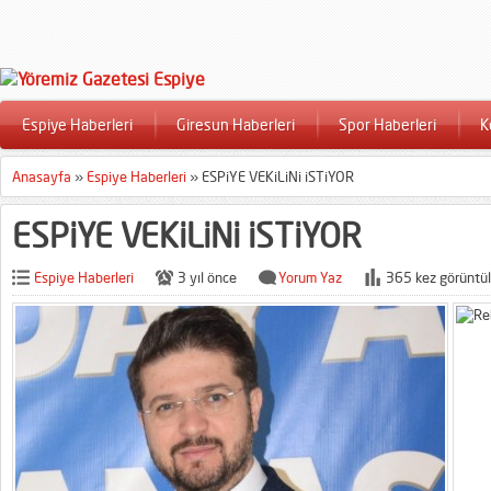
Espiye Haberleri
Giresun Haberleri
Spor Haberleri
K
Anasayfa
»
Espiye Haberleri
»
ESPiYE VEKiLiNi iSTiYOR
ESPiYE VEKiLiNi iSTiYOR
Espiye Haberleri
3 yıl önce
Yorum Yaz
365 kez görüntül