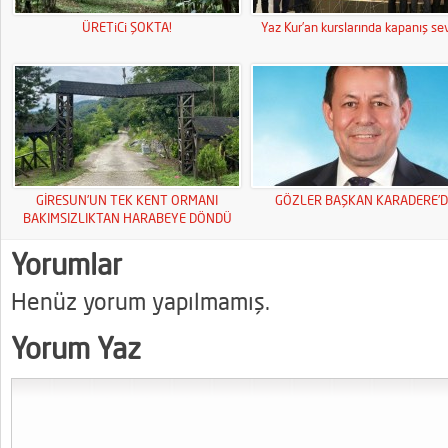
ÜRETiCi ŞOKTA!
Yaz Kur’an kurslarında kapanış sev
GİRESUN’UN TEK KENT ORMANI
GÖZLER BAŞKAN KARADERE’D
BAKIMSIZLIKTAN HARABEYE DÖNDÜ
Yorumlar
Henüz yorum yapılmamış.
Yorum Yaz