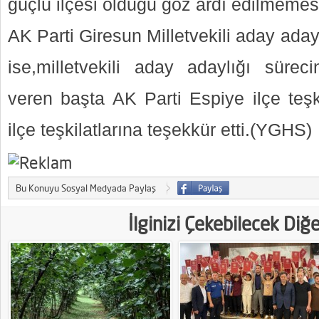
güçlü ilçesi olduğu göz ardı edilmemesi g
AK Parti Giresun Milletvekili aday aday
ise,milletvekili aday adaylığı sürec
veren başta AK Parti Espiye ilçe teşk
ilçe teşkilatlarına teşekkür etti.(YGHS)
Bu Konuyu Sosyal Medyada Paylaş
İlginizi Çekebilecek Diğ