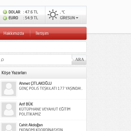
DOLAR
: 47.6 TL
, °C
EURO
: 54.9 TL
GİRESUN
Hakkımızda
İletişim
Köşe Yazarları
Ahmet ÇITLAKOĞLU
GENÇ POLiS TEŞKiLATI 177 YAŞINDA!..
Arif BÜK
KÜTÜPHANE VEYAHUT EĞİTİM
POLİTİKAMIZ
Cahit Akdoğan
EKONOMİ KOORDİNASYON