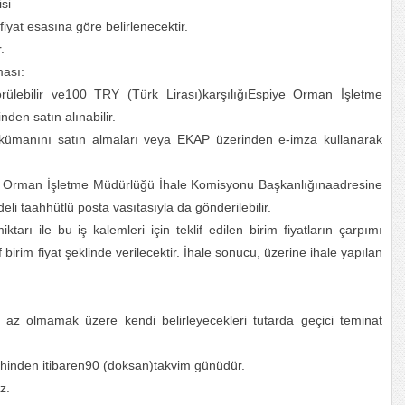
si
iyat esasına göre belirlenecektir.
.
ması:
rülebilir ve100 TRY (Türk Lirası)karşılığıEspiye Orman İşletme
en satın alınabilir.
 dokümanını satın almaları veya EKAP üzerinden e-imza kullanarak
piye Orman İşletme Müdürlüğü İhale Komisyonu Başkanlığınaadresine
deli taahhütlü posta vasıtasıyla da gönderilebilir.
 miktarı ile bu iş kalemleri için teklif edilen birim fiyatların çarpımı
irim fiyat şeklinde verilecektir. İhale sonucu, üzerine ihale yapılan
den az olmamak üzere kendi belirleyecekleri tutarda geçici teminat
 tarihinden itibaren90 (doksan)takvim günüdür.
z.