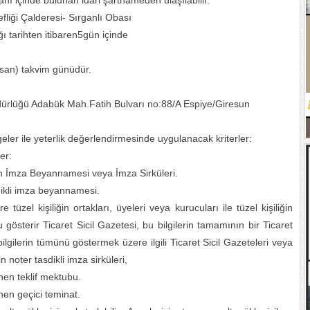
anı içinde bulunan idari şartnameden ulaşılabilir.
liği Çalderesi- Sırganlı Obası
ı tarihten itibaren5gün içinde
oksan) takvim günüdür.
dürlüğü Adabük Mah.Fatih Bulvarı no:88/A Espiye/Giresun
lgeler ile yeterlik değerlendirmesinde uygulanacak kriterler:
er:
en İmza Beyannamesi veya İmza Sirküleri.
dikli imza beyannamesi.
e tüzel kişiliğin ortakları, üyeleri veya kurucuları ile tüzel kişiliğin
 gösterir Ticaret Sicil Gazetesi, bu bilgilerin tamamının bir Ticaret
gilerin tümünü göstermek üzere ilgili Ticaret Sicil Gazeteleri veya
n noter tasdikli imza sirküleri,
enen teklif mektubu.
enen geçici teminat.