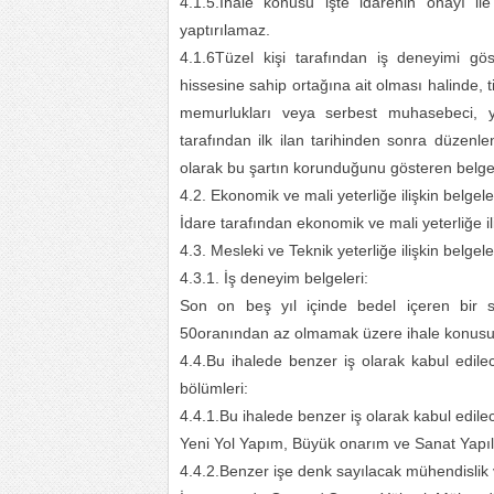
4.1.5.İhale konusu işte idarenin onayı ile a
yaptırılamaz.
4.1.6Tüzel kişi tarafından iş deneyimi gös
hissesine sahip ortağına ait olması halinde, t
memurlukları veya serbest muhasebeci, 
tarafından ilk ilan tarihinden sonra düzenle
olarak bu şartın korunduğunu gösteren belge
4.2. Ekonomik ve mali yeterliğe ilişkin belgel
İdare tarafından ekonomik ve mali yeterliğe iliş
4.3. Mesleki ve Teknik yeterliğe ilişkin belgel
4.3.1. İş deneyim belgeleri:
Son on beş yıl içinde bedel içeren bir 
50oranından az olmamak üzere ihale konusu iş
4.4.Bu ihalede benzer iş olarak kabul edile
bölümleri:
4.4.1.Bu ihalede benzer iş olarak kabul edilec
Yeni Yol Yapım, Büyük onarım ve Sanat Yapıl
4.4.2.Benzer işe denk sayılacak mühendislik 