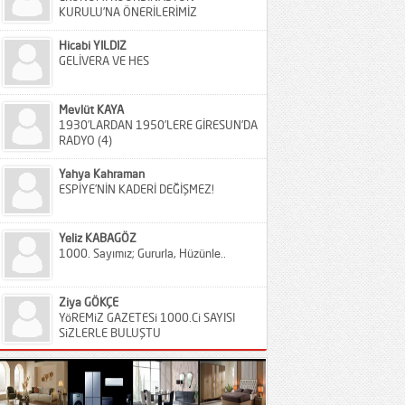
KURULU’NA ÖNERİLERİMİZ
Hicabi YILDIZ
GELİVERA VE HES
Mevlüt KAYA
1930’LARDAN 1950’LERE GİRESUN’DA
RADYO (4)
Yahya Kahraman
ESPİYE’NİN KADERİ DEĞİŞMEZ!
Yeliz KABAGÖZ
1000. Sayımız; Gururla, Hüzünle..
Ziya GÖKÇE
YöREMiZ GAZETESi 1000.Ci SAYISI
SiZLERLE BULUŞTU