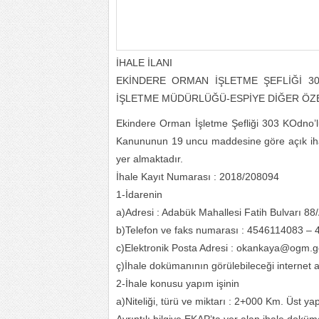
İHALE İLANI
EKİNDERE ORMAN İŞLETME ŞEFLİĞİ 3
İŞLETME MÜDÜRLÜĞÜ-ESPİYE DİĞER Ö
Ekindere Orman İşletme Şefliği 303 KOdno’l
Kanununun 19 uncu maddesine göre açık ihale us
yer almaktadır.
İhale Kayıt Numarası : 2018/208094
1-İdarenin
a)Adresi : Adabük Mahallesi Fatih Bulvarı
b)Telefon ve faks numarası : 4546114083 –
c)Elektronik Posta Adresi : okankaya@ogm.go
ç)İhale dokümanının görülebileceği internet ad
2-İhale konusu yapım işinin
a)Niteliği, türü ve miktarı : 2+000 Km. Üst yap