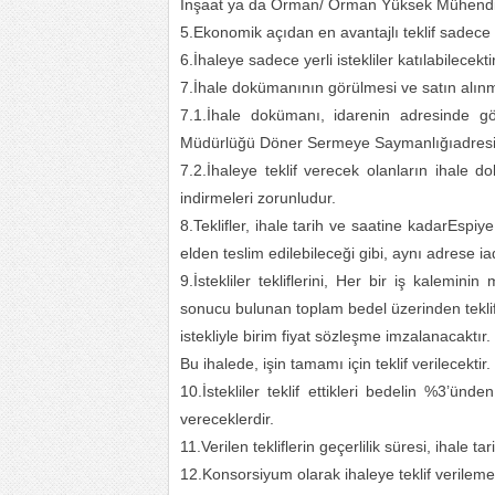
İnşaat ya da Orman/ Orman Yüksek Mühendi
5.Ekonomik açıdan en avantajlı teklif sadece f
6.İhaleye sadece yerli istekliler katılabilecektir
7.İhale dokümanının görülmesi ve satın alın
7.1.İhale dokümanı, idarenin adresinde gö
Müdürlüğü Döner Sermeye Saymanlığıadresind
7.2.İhaleye teklif verecek olanların ihale
indirmeleri zorunludur.
8.Teklifler, ihale tarih ve saatine kadarEs
elden teslim edilebileceği gibi, aynı adrese ia
9.İstekliler tekliflerini, Her bir iş kaleminin
sonucu bulunan toplam bedel üzerinden teklif b
istekliyle birim fiyat sözleşme imzalanacaktır.
Bu ihalede, işin tamamı için teklif verilecektir.
10.İstekliler teklif ettikleri bedelin %3’ün
vereceklerdir.
11.Verilen tekliflerin geçerlilik süresi, ihale
12.Konsorsiyum olarak ihaleye teklif verileme