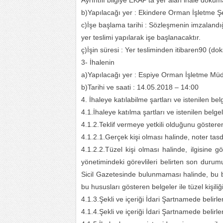
Ayrıntılı bilgiye EKAP’ta yer alan ihale doküm
b)Yapılacağı yer : Ekindere Orman İşletme Şef
c)İşe başlama tarihi : Sözleşmenin imzalandığ
yer teslimi yapılarak işe başlanacaktır.
ç)İşin süresi : Yer tesliminden itibaren90 (d
3- İhalenin
a)Yapılacağı yer : Espiye Orman İşletme Mü
b)Tarihi ve saati : 14.05.2018 – 14:00
4. İhaleye katılabilme şartları ve istenilen be
4.1.İhaleye katılma şartları ve istenilen belgel
4.1.2.Teklif vermeye yetkili olduğunu göster
4.1.2.1.Gerçek kişi olması halinde, noter tas
4.1.2.2.Tüzel kişi olması halinde, ilgisine gör
yönetimindeki görevlileri belirten son durumu
Sicil Gazetesinde bulunmaması halinde, bu bil
bu hususları gösteren belgeler ile tüzel kişiliği
4.1.3.Şekli ve içeriği İdari Şartnamede belirl
4.1.4.Şekli ve içeriği İdari Şartnamede belirl