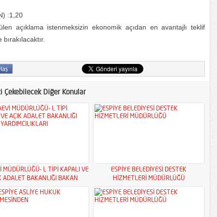
N) :1,20
en açıklama istenmeksizin ekonomik açıdan en avantajlı teklif
 bırakılacaktır.
zi Çekebilecek Diğer Konular
İ MÜDÜRLÜĞÜ- L TİPİ KAPALI VE
ESPİYE BELEDİYESİ DESTEK
K ADALET BAKANLIĞI BAKAN
HİZMETLERİ MÜDÜRLÜĞÜ
YARDIMCILIKLARI