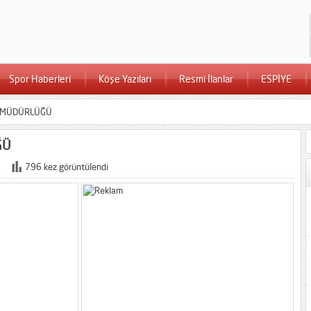
Spor Haberleri
Köşe Yazıları
Resmi İlanlar
ESPİYE
L MÜDÜRLÜĞÜ
ĞÜ
796 kez görüntülendi