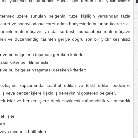
lt yüklenici çalıştırılabilir. Ancak işin tamamı alt yüklenicilere
termek üzere sunulan belgenin, tüzel kişiliğin yarısından fazla
icaret ve sanayi odası/ticaret odası bünyesinde bulunan ticaret sicil
yeminli mali müşavir ya da serbest muhasebeci mali müşavir
nen ve düzenlendiği tarihten geriye doğru son bir yıldır kesintisiz
.
er ve bu belgelerin taşıması gereken kriterler:
kin kriter belirtilmemiştir.
er ve bu belgelerin taşıması gereken kriterler:
sözleşme kapsamında taahhüt edilen ve teklif edilen bedelin%
 veya benzer işlere ilişkin iş deneyimini gösteren belgeler.
cek işler ve benzer işlere denk sayılacak mühendislik ve mimarlık
ek işler:
arı
veya mimarlık bölümleri: