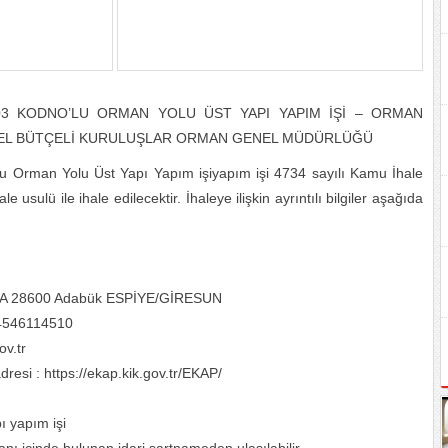
03 KODNO’LU ORMAN YOLU ÜST YAPI YAPIM İŞİ – ORMAN
ZEL BÜTÇELİ KURULUŞLAR ORMAN GENEL MÜDÜRLÜĞÜ
u Orman Yolu Üst Yapı Yapım işiyapım işi 4734 sayılı Kamu İhale
ulü ile ihale edilecektir. İhaleye ilişkin ayrıntılı bilgiler aşağıda
 88/A 28600 Adabük ESPİYE/GİRESUN
 4546114510
v.tr
resi : https://ekap.kik.gov.tr/EKAP/
ı yapım işi