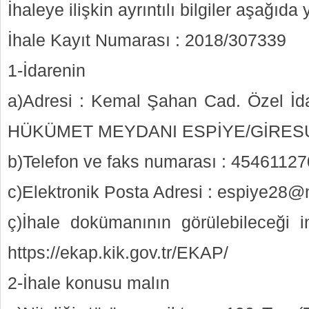
İhaleye ilişkin ayrıntılı bilgiler aşağıda
İhale Kayıt Numarası : 2018/307339
1-İdarenin
a)Adresi : Kemal Şahan Cad. Özel İd
HÜKÜMET MEYDANI ESPİYE/GİRES
b)Telefon ve faks numarası : 4546112
c)Elektronik Posta Adresi : espiye28@
ç)İhale dokümanının görülebileceği in
https://ekap.kik.gov.tr/EKAP/
2-İhale konusu malın