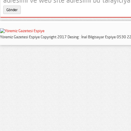
adresimi ve web site adresimi bu tarayıcıya
Yöremiz Gazetesi Espiye Copyright 2017 Desing : İnal Bilgisayar Espiye 0530 