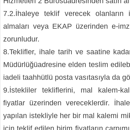
Hizmetleri 2 Bürosuadresinden satın alı
7.2.İhaleye teklif verecek olanların
almaları veya EKAP üzerinden e-imza
zorunludur.
8.Teklifler, ihale tarih ve saatine kada
Müdürlüğüadresine elden teslim edilebi
iadeli taahhütlü posta vasıtasıyla da gön
9.İstekliler tekliflerini, mal kalem-ka
fiyatlar üzerinden vereceklerdir. İha
yapılan istekliyle her bir mal kalemi mi
için teklif edilen birim fiyatların çarp