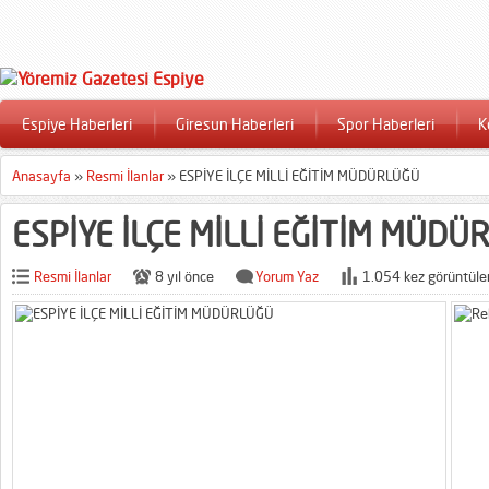
Espiye Haberleri
Giresun Haberleri
Spor Haberleri
K
Anasayfa
»
Resmi İlanlar
»
ESPİYE İLÇE MİLLİ EĞİTİM MÜDÜRLÜĞÜ
ESPİYE İLÇE MİLLİ EĞİTİM MÜDÜ
Resmi İlanlar
8 yıl önce
Yorum Yaz
1.054 kez görüntüle