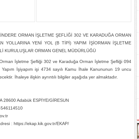
EKİNDERE ORMAN İŞLETME ŞEFLİĞİ 302 VE KARADUĞA ORMAN
 YOLLARINA YENİ YOL (B TİPİ) YAPIM İŞİORMAN İŞLETME
ELİ KURULUŞLAR ORMAN GENEL MÜDÜRLÜĞÜ
 Orman İşletme Şefliği 302 ve Karaduğa Orman İşletme Şefliği 094
) Yapım İşiyapım işi 4734 sayılı Kamu İhale Kanununun 19 uncu
ektir. İhaleye ilişkin ayrıntılı bilgiler aşağıda yer almaktadır.
 88/A 28600 Adabük ESPİYE/GİRESUN
 4546114510
v.tr
resi : https://ekap.kik.gov.tr/EKAP/