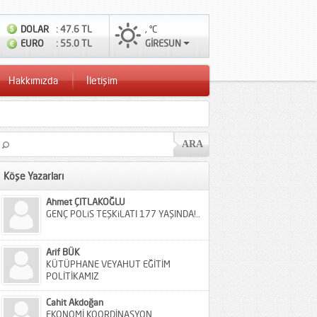
DOLAR
: 47.6 TL
, °C
EURO
: 55.0 TL
GİRESUN
Hakkımızda
İletişim
Köşe Yazarları
Ahmet ÇITLAKOĞLU
GENÇ POLiS TEŞKiLATI 177 YAŞINDA!..
Arif BÜK
KÜTÜPHANE VEYAHUT EĞİTİM
POLİTİKAMIZ
Cahit Akdoğan
EKONOMİ KOORDİNASYON