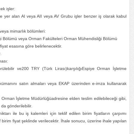
ek işler:
de yer alan AI veya AII veya AV Grubu işler benzer iş olarak kabul
veya mimarlık bölümleri:
liği Bölümü veya Orman Fakülteleri Orman Mühendisliği Bölümü
iyat esasına göre belirlenecektir.
.
ması:
rülebilir ve200 TRY (Türk Lirası)karşılığıEspiye Orman İşletme
 dokümanını satın almaları veya EKAP üzerinden e-imza kullanarak
ye Orman İşletme Müdürlüğüadresine elden teslim edilebileceği gibi,
da gönderilebilir.
 miktarı ile bu iş kalemleri için teklif edilen birim fiyatların çarpımı
irim fiyat şeklinde verilecektir. İhale sonucu, üzerine ihale yapılan