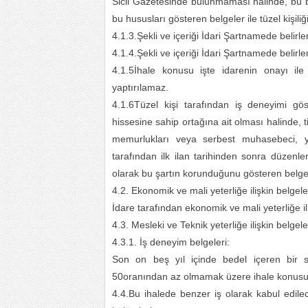
Sicil Gazetesinde bulunmaması halinde, bu bil
bu hususları gösteren belgeler ile tüzel kişiliği
4.1.3.Şekli ve içeriği İdari Şartnamede belirl
4.1.4.Şekli ve içeriği İdari Şartnamede belirl
4.1.5İhale konusu işte idarenin onayı ile a
yaptırılamaz.
4.1.6Tüzel kişi tarafından iş deneyimi gös
hissesine sahip ortağına ait olması halinde, t
memurlukları veya serbest muhasebeci, 
tarafından ilk ilan tarihinden sonra düzenle
olarak bu şartın korunduğunu gösteren belge
4.2. Ekonomik ve mali yeterliğe ilişkin belgel
İdare tarafından ekonomik ve mali yeterliğe iliş
4.3. Mesleki ve Teknik yeterliğe ilişkin belgel
4.3.1. İş deneyim belgeleri:
Son on beş yıl içinde bedel içeren bir 
50oranından az olmamak üzere ihale konusu iş
4.4.Bu ihalede benzer iş olarak kabul edile