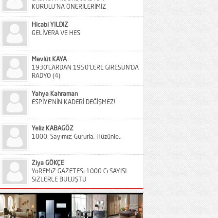
KURULU’NA ÖNERİLERİMİZ
Hicabi YILDIZ
GELİVERA VE HES
Mevlüt KAYA
1930’LARDAN 1950’LERE GİRESUN’DA
RADYO (4)
Yahya Kahraman
ESPİYE’NİN KADERİ DEĞİŞMEZ!
Yeliz KABAGÖZ
1000. Sayımız; Gururla, Hüzünle..
Ziya GÖKÇE
YöREMiZ GAZETESi 1000.Ci SAYISI
SiZLERLE BULUŞTU