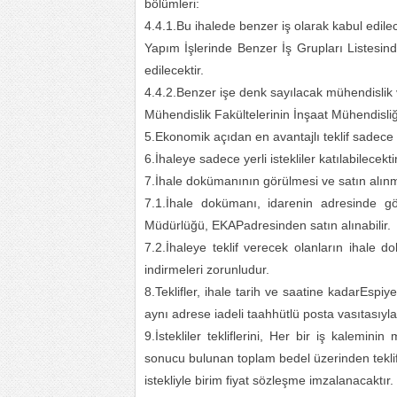
bölümleri:
4.4.1.Bu ihalede benzer iş olarak kabul edilec
Yapım İşlerinde Benzer İş Grupları Listesin
edilecektir.
4.4.2.Benzer işe denk sayılacak mühendislik 
Mühendislik Fakültelerinin İnşaat Mühendis
5.Ekonomik açıdan en avantajlı teklif sadece f
6.İhaleye sadece yerli istekliler katılabilecektir
7.İhale dokümanının görülmesi ve satın alın
7.1.İhale dokümanı, idarenin adresinde gö
Müdürlüğü, EKAPadresinden satın alınabilir.
7.2.İhaleye teklif verecek olanların ihale
indirmeleri zorunludur.
8.Teklifler, ihale tarih ve saatine kadarEspi
aynı adrese iadeli taahhütlü posta vasıtasıyla 
9.İstekliler tekliflerini, Her bir iş kaleminin
sonucu bulunan toplam bedel üzerinden teklif b
istekliyle birim fiyat sözleşme imzalanacaktır.