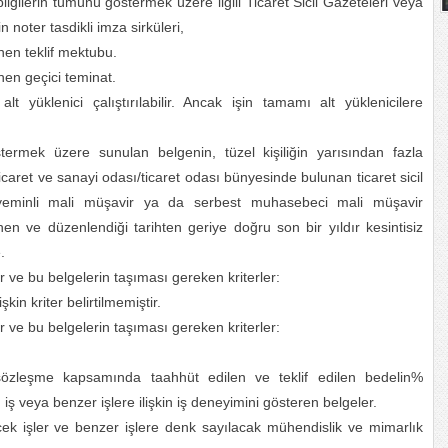
gilerin tümünü göstermek üzere ilgili Ticaret Sicil Gazeteleri veya
n noter tasdikli imza sirküleri,
enen teklif mektubu.
enen geçici teminat.
lt yüklenici çalıştırılabilir. Ancak işin tamamı alt yüklenicilere
termek üzere sunulan belgenin, tüzel kişiliğin yarısından fazla
icaret ve sanayi odası/ticaret odası bünyesinde bulunan ticaret sicil
yeminli mali müşavir ya da serbest muhasebeci mali müşavir
nen ve düzenlendiği tarihten geriye doğru son bir yıldır kesintisiz
.
er ve bu belgelerin taşıması gereken kriterler:
kin kriter belirtilmemiştir.
er ve bu belgelerin taşıması gereken kriterler:
sözleşme kapsamında taahhüt edilen ve teklif edilen bedelin%
 veya benzer işlere ilişkin iş deneyimini gösteren belgeler.
cek işler ve benzer işlere denk sayılacak mühendislik ve mimarlık