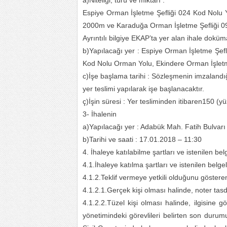
a)Niteliği, türü ve miktarı :
Espiye Orman İşletme Şefliği 024 Kod Nolu 
2000m ve Karaduğa Orman İşletme Şefliği 09
Ayrıntılı bilgiye EKAP’ta yer alan ihale doküm
b)Yapılacağı yer : Espiye Orman İşletme Şef
Kod Nolu Orman Yolu, Ekindere Orman İşletm
c)İşe başlama tarihi : Sözleşmenin imzalandığ
yer teslimi yapılarak işe başlanacaktır.
ç)İşin süresi : Yer tesliminden itibaren150 (yü
3- İhalenin
a)Yapılacağı yer : Adabük Mah. Fatih Bulvar
b)Tarihi ve saati : 17.01.2018 – 11:30
4. İhaleye katılabilme şartları ve istenilen be
4.1.İhaleye katılma şartları ve istenilen belgel
4.1.2.Teklif vermeye yetkili olduğunu göster
4.1.2.1.Gerçek kişi olması halinde, noter tas
4.1.2.2.Tüzel kişi olması halinde, ilgisine gör
yönetimindeki görevlileri belirten son durumu