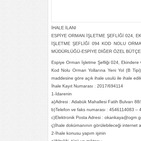
İHALE İLANI
ESPİYE ORMAN İŞLETME ŞEFLİĞİ 024, 
İŞLETME ŞEFLİĞİ 094 KOD NOLU ORMAN
MÜDÜRLÜĞÜ-ESPİYE DİĞER ÖZEL BÜTÇ
Espiye Orman İşletme Şefliği 024, Ekindere
Kod Nolu Orman Yollarına Yeni Yol (B Tipi
maddesine göre açık ihale usulü ile ihale edilec
İhale Kayıt Numarası : 2017/694114
1-İdarenin
a)Adresi : Adabük Mahallesi Fatih Bulvarı
b)Telefon ve faks numarası : 4546114083 –
c)Elektronik Posta Adresi : okankaya@ogm.go
ç)İhale dokümanının görülebileceği internet ad
2-İhale konusu yapım işinin