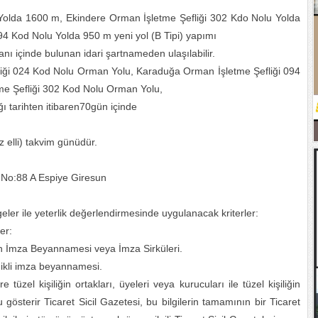
Yolda 1600 m, Ekindere Orman İşletme Şefliği 302 Kdo Nolu Yolda
4 Kod Nolu Yolda 950 m yeni yol (B Tipi) yapımı
anı içinde bulunan idari şartnameden ulaşılabilir.
liği 024 Kod Nolu Orman Yolu, Karaduğa Orman İşletme Şefliği 094
e Şefliği 302 Kod Nolu Orman Yolu,
ı tarihten itibaren70gün içinde
z elli) takvim günüdür.
ı No:88 A Espiye Giresun
lgeler ile yeterlik değerlendirmesinde uygulanacak kriterler:
er:
en İmza Beyannamesi veya İmza Sirküleri.
dikli imza beyannamesi.
e tüzel kişiliğin ortakları, üyeleri veya kurucuları ile tüzel kişiliğin
 gösterir Ticaret Sicil Gazetesi, bu bilgilerin tamamının bir Ticaret