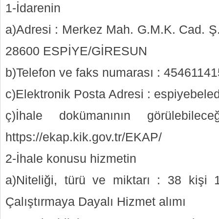
1-İdarenin
a)Adresi : Merkez Mah. G.M.K. Cad. 
28600 ESPİYE/GİRESUN
b)Telefon ve faks numarası : 4546114
c)Elektronik Posta Adresi : espiyebel
ç)İhale dokümanının görülebilece
https://ekap.kik.gov.tr/EKAP/
2-İhale konusu hizmetin
a)Niteliği, türü ve miktarı : 38 kişi
Çalıştırmaya Dayalı Hizmet alımı