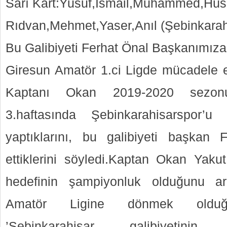
Sarı Kart:Yusuf,İsmail,Muhammed,Hüs
Rıdvan,Mehmet,Yaser,Anıl (Şebinkarah
Bu Galibiyeti Ferhat Önal Başkanımız
Giresun Amatör 1.ci Ligde mücadele 
Kaptanı Okan 2019-2020 sezonun
3.haftasında Şebinkarahisarspor’
yaptıklarını, bu galibiyeti başkan
ettiklerini söyledi.Kaptan Okan Yak
hedefinin şampiyonluk olduğunu a
Amatör Ligine dönmek olduğun
’Şebinkarahisar galibiyetinin