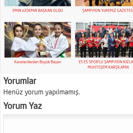
EMiN öZDEMiR BAŞKAN OLDU
ŞAMPiYON YöREMiZ GAZETESi
Karatecilerden Büyük Başarı
ES ES SPOR’LU ŞAMPiYON KIZL
MUHTEŞEM KARŞILAMA!
Yorumlar
Henüz yorum yapılmamış.
Yorum Yaz