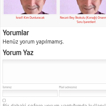
İsrail’i Kim Durduracak
Necati Bey İlkokulu (Konağı) Onar
Soru İşaretleri!.
Yorumlar
Henüz yorum yapılmamış.
Yorum Yaz
İsminiz
Mail adresiniz
Bir dahaki sefere yorum yaptığımda kullanı