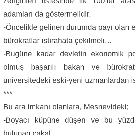
zenginleri listesinde ilk 100’ler ar
adamları da göstermelidir.
-Öncelikle gelinen durumda payı olan 
bürokratlar istirahata çekilmeli…
-Bugüne kadar devletin ekonomik pol
olmuş başarılı bakan ve bürokratla
üniversitedeki eski-yeni uzmanlardan ist
***
Bu ara imkanı olanlara, Mesnevideki;
-Boyacı küpüne düşen ve bu yüzde
bulunan çakal,