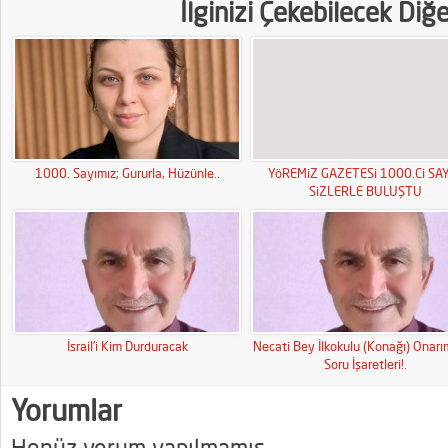
İlginizi Çekebilecek Diğ
1000. Sayımız; Gururla, Hüzünle..
YöREMiZ GAZETESi 1000.Ci SAY
SiZLERLE BULUŞTU
İsrail’i Kim Durduracak
Necati Bey İlkokulu (Konağı) Onar
Soru İşaretleri!.
Yorumlar
Henüz yorum yapılmamış.