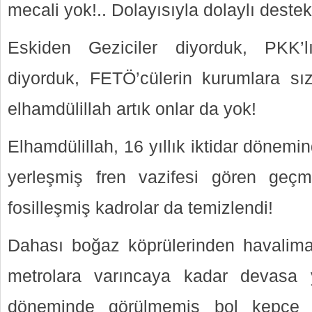
mecali yok!.. Dolayısıyla dolaylı destek
Eskiden Geziciler diyorduk, PKK’l
diyorduk, FETÖ’cülerin kurumlara sı
elhamdülillah artık onlar da yok!
Elhamdülillah, 16 yıllık iktidar dönem
yerleşmiş fren vazifesi gören geç
fosilleşmiş kadrolar da temizlendi!
Dahası boğaz köprülerinden havalimanl
metrolara varıncaya kadar devasa y
döneminde görülmemiş bol kepçe t