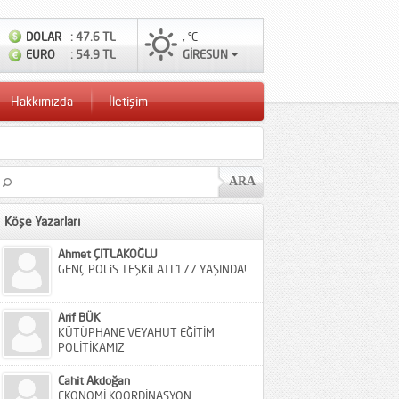
DOLAR
: 47.6 TL
, °C
EURO
: 54.9 TL
GİRESUN
Hakkımızda
İletişim
Köşe Yazarları
Ahmet ÇITLAKOĞLU
GENÇ POLiS TEŞKiLATI 177 YAŞINDA!..
Arif BÜK
KÜTÜPHANE VEYAHUT EĞİTİM
POLİTİKAMIZ
Cahit Akdoğan
EKONOMİ KOORDİNASYON