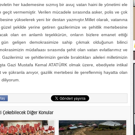
evletin her kademesine sızmış bir avuç vatan haini ile yönetimi ele
e geçit vermemiştir. Verilen mücadele sırasında asker, polis ve çok
besine yükselerek yeni bir destan yazmıştır.Millet olarak, vatanına
üzel şekilde yerine getiren gazilerimize ve şehitlik mertebesine
lacak olan en anlamlı teşekkürün, onların bizlere emanet ettiği
 gün gelişen demokrasimize sahip çıkmak olduğunun bilinci
emokrasimizin müdafaası sırasında şehit olan vatan evlatlarımız ve
Gazilerimiz ve şehitlerimizin geride bıraktıkları aileleri milletimizin
aşta Gazi Mustafa Kemal ATATÜRK olmak üzere, ebediyete intikal
et ve şükranla anıyor, gazilik mertebesi ile şereflenmiş hayatta olan
 diliyorum.
zi Çekebilecek Diğer Konular