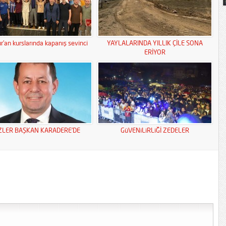
r’an kurslarında kapanış sevinci
YAYLALARINDA YILLIK ÇİLE SONA
ERİYOR
ZLER BAŞKAN KARADERE’DE
GüVENiLiRLiĞİ ZEDELER