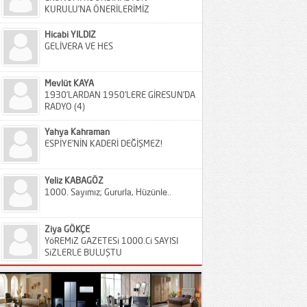
KURULU’NA ÖNERİLERİMİZ
Hicabi YILDIZ
GELİVERA VE HES
Mevlüt KAYA
1930’LARDAN 1950’LERE GİRESUN’DA
RADYO (4)
Yahya Kahraman
ESPİYE’NİN KADERİ DEĞİŞMEZ!
Yeliz KABAGÖZ
1000. Sayımız; Gururla, Hüzünle..
Ziya GÖKÇE
YöREMiZ GAZETESi 1000.Ci SAYISI
SiZLERLE BULUŞTU