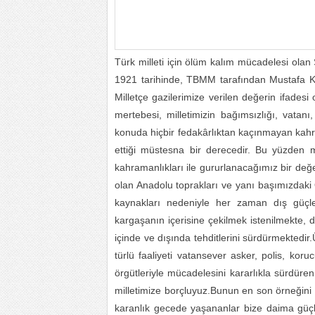
Türk milleti için ölüm kalım mücadelesi ol
1921 tarihinde, TBMM tarafından Mustafa Kem
Milletçe gazilerimize verilen değerin ifades
mertebesi, milletimizin bağımsızlığı, vata
konuda hiçbir fedakârlıktan kaçınmayan kahr
ettiği müstesna bir derecedir. Bu yüzden 
kahramanlıkları ile gururlanacağımız bir değer
olan Anadolu toprakları ve yanı başımızdaki 
kaynakları nedeniyle her zaman dış güçle
kargaşanın içerisine çekilmek istenilmekte, dı
içinde ve dışında tehditlerini sürdürmektedir
türlü faaliyeti vatansever asker, polis, kor
örgütleriyle mücadelesini kararlıkla sürdüre
milletimize borçluyuz.Bunun en son örneğin
karanlık gecede yaşananlar bize daima güç