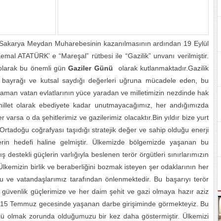
an Sakarya Meydan Muharebesinin kazanılmasının ardından 19 Eylül
al ATATÜRK’ e “Mareşal” rütbesi ile “Gazilik” unvanı verilmiştir.
i olarak bu önemli gün
Gaziler Günü
olarak kutlanmaktadır.Gazilik
nı, bayrağı ve kutsal saydığı değerleri uğruna mücadele eden, bu
aman vatan evlatlarının yüce yaradan ve milletimizin nezdinde hak
millet olarak ebediyete kadar unutmayacağımız, her andığımızda
 varsa o da şehitlerimiz ve gazilerimiz olacaktır.Bin yıldır bize yurt
Ortadoğu coğrafyası taşıdığı stratejik değer ve sahip olduğu enerji
rin hedefi haline gelmiştir. Ülkemizde bölgemizde yaşanan bu
ş destekli güçlerin varlığıyla beslenen terör örgütleri sınırlarımızın
.Ülkemizin birlik ve beraberliğini bozmak isteyen şer odaklarının her
ucu ve vatandaşlarımız tarafından önlenmektedir. Bu başarıyı terör
n güvenlik güçlerimize ve her daim şehit ve gazi olmaya hazır aziz
i 15 Temmuz gecesinde yaşanan darbe girişiminde görmekteyiz. Bu
lü olmak zorunda olduğumuzu bir kez daha göstermiştir. Ülkemizi