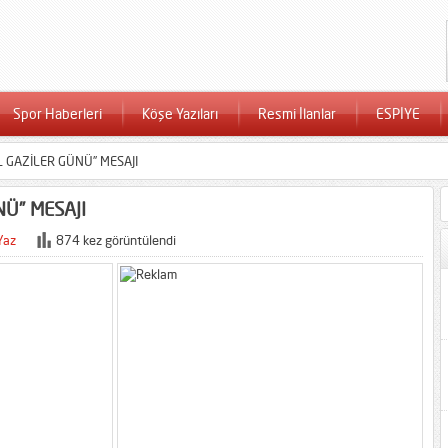
Spor Haberleri
Köşe Yazıları
Resmi İlanlar
ESPİYE
L GAZİLER GÜNÜ” MESAJI
NÜ” MESAJI
Yaz
874 kez görüntülendi