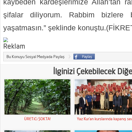
kaybeden kardeşlerimize Allah’tan rah
şifalar diliyorum. Rabbim bizlere
yaşatmasın.” şeklinde konuştu.(FİKRE
Bu Konuyu Sosyal Medyada Paylaş
İlginizi Çekebilecek Diğ
ÜRETiCi ŞOKTA!
Yaz Kur’an kurslarında kapanış sev