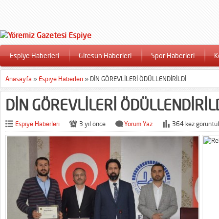
Espiye Haberleri
Giresun Haberleri
Spor Haberleri
K
Anasayfa
»
Espiye Haberleri
»
DİN GÖREVLİLERİ ÖDÜLLENDİRİLDİ
DİN GÖREVLİLERİ ÖDÜLLENDİRİL
Espiye Haberleri
3 yıl önce
Yorum Yaz
364 kez görüntül