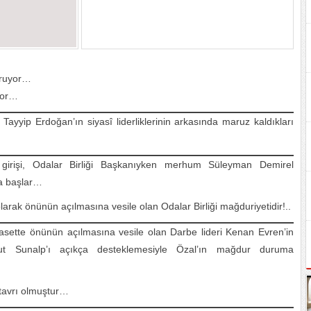
ğuruyor…
iyor…
yip Erdoğan’ın siyasî liderliklerinin arkasında maruz kaldıkları
irişi, Odalar Birliği Başkanıyken merhum Süleyman Demirel
la başlar…
larak önünün açılmasına vesile olan Odalar Birliği mağduriyetidir!..
iyasette önünün açılmasına vesile olan Darbe lideri Kenan Evren’in
t Sunalp’ı açıkça desteklemesiyle Özal’ın mağdur duruma
 tavrı olmuştur…