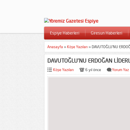
Espiye Haberleri
Giresun Haberleri
Anasayfa
»
Köşe Yazıları
»
DAVUTOĞLU’NU ERDOĞA
DAVUTOĞLU’NU ERDOĞAN LİDERLİ
Köşe Yazıları
6 yıl önce
Yorum Yaz