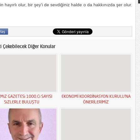
n hayırlı olur, bir şey’i de sevdiğiniz halde o da hakkınızda şer olur.
zi Çekebilecek Diğer Konular
MiZ GAZETESi 1000.Ci SAYISI
EKONOMİ KOORDİNASYON KURULU’NA
SiZLERLE BULUŞTU
ÖNERİLERİMİZ