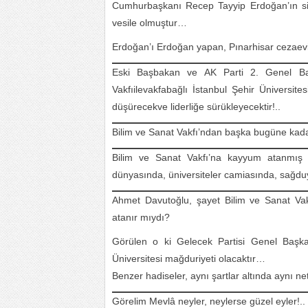
Cumhurbaşkanı Recep Tayyip Erdoğan’ın siya
vesile olmuştur…
Erdoğan’ı Erdoğan yapan, Pınarhisar cezaev
Eski Başbakan ve AK Parti 2. Genel Ba
Vakfıilevakfabağlı İstanbul Şehir Ünivers
düşürecekve liderliğe sürükleyecektir!..
Bilim ve Sanat Vakfı’ndan başka bugüne kada
Bilim ve Sanat Vakfı’na kayyum atanmış 
dünyasında, üniversiteler camiasında, sağ
Ahmet Davutoğlu, şayet Bilim ve Sanat Va
atanır mıydı?
Görülen o ki Gelecek Partisi Genel Başk
Üniversitesi mağduriyeti olacaktır…
Benzer hadiseler, aynı şartlar altında aynı ne
Görelim Mevlâ neyler, neylerse güzel eyler!..