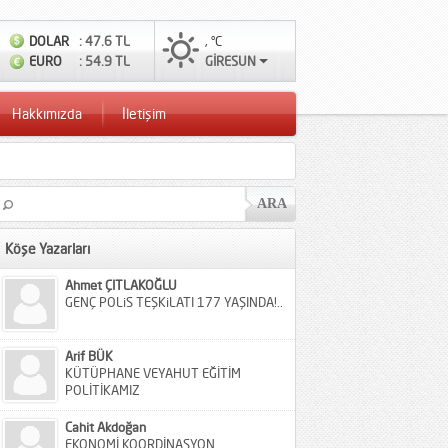
DOLAR
: 47.6 TL
, °C
EURO
: 54.9 TL
GİRESUN
Hakkımızda
İletişim
Köşe Yazarları
Ahmet ÇITLAKOĞLU
GENÇ POLiS TEŞKiLATI 177 YAŞINDA!..
Arif BÜK
KÜTÜPHANE VEYAHUT EĞİTİM
POLİTİKAMIZ
Cahit Akdoğan
EKONOMİ KOORDİNASYON