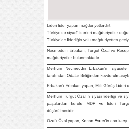
Lideri lider yapan mağduriyetlerdir!..
Türkiye’de siyasî liderleri mağduriyetler do
Türkiye’de liderliğin yolu mağduriyetten geç
Necmeddin Erbakan, Turgut Özal ve Recep Tay
mağduriyetler bulunmaktadır.
Merhum Necmeddin Erbakan’ın siyasete g
tarafından Odalar Birliğinden kovdurulmasıy
Erbakan’ı Erbakan yapan, Milli Görüş Lideri o
Merhum Turgut Özal’ın siyasî liderliği ve s
paşalardan kurulu MDP ve lideri Turgu
düşürülmesidir…
Özal’ı Özal yapan, Kenan Evren’in ona karşı