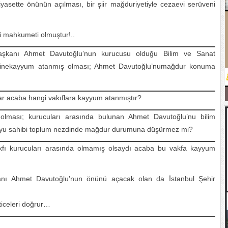
sette önünün açılması, bir şiir mağduriyetiyle cezaevi serüveni
i mahkumeti olmuştur!..
şkanı Ahmet Davutoğlu’nun kurucusu olduğu Bilim ve Sanat
itesinekayyum atanmış olması; Ahmet Davutoğlu’numağdur konuma
r acaba hangi vakıflara kayyum atanmıştır?
olması; kurucuları arasında bulunan Ahmet Davutoğlu’nu bilim
duyu sahibi toplum nezdinde mağdur durumuna düşürmez mi?
kfı kurucuları arasında olmamış olsaydı acaba bu vakfa kayyum
anı Ahmet Davutoğlu’nun önünü açacak olan da İstanbul Şehir
ticeleri doğrur…