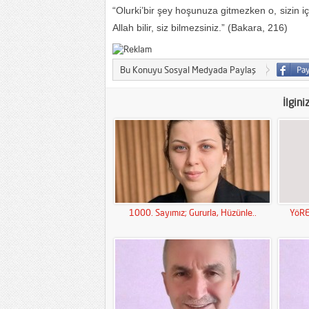
“Olurki’bir şey hoşunuza gitmezken o, sizin içi
Allah bilir, siz bilmezsiniz.” (Bakara, 216)
Bu Konuyu Sosyal Medyada Paylaş
İlgini
1000. Sayımız; Gururla, Hüzünle..
YöRE