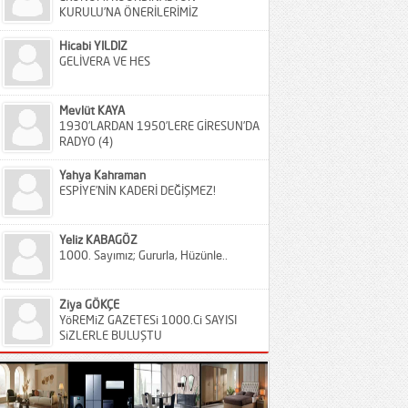
KURULU’NA ÖNERİLERİMİZ
Hicabi YILDIZ
GELİVERA VE HES
Mevlüt KAYA
1930’LARDAN 1950’LERE GİRESUN’DA
RADYO (4)
Yahya Kahraman
ESPİYE’NİN KADERİ DEĞİŞMEZ!
Yeliz KABAGÖZ
1000. Sayımız; Gururla, Hüzünle..
Ziya GÖKÇE
YöREMiZ GAZETESi 1000.Ci SAYISI
SiZLERLE BULUŞTU