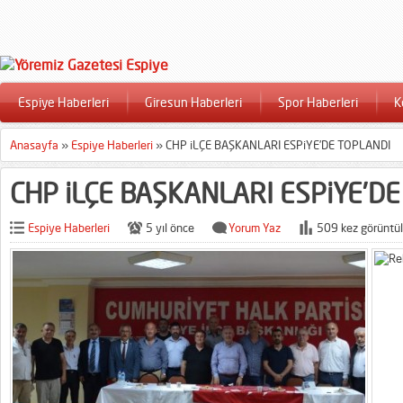
Espiye Haberleri
Giresun Haberleri
Spor Haberleri
K
Anasayfa
»
Espiye Haberleri
»
CHP iLÇE BAŞKANLARI ESPiYE’DE TOPLANDI
CHP iLÇE BAŞKANLARI ESPiYE’D
Espiye Haberleri
5 yıl önce
Yorum Yaz
509 kez görüntül