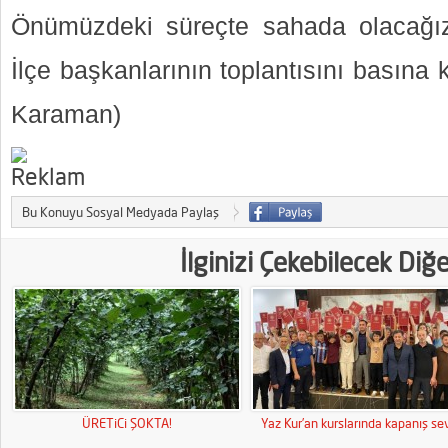
Önümüzdeki süreçte sahada olacağız’ 
İlçe başkanlarının toplantısını basına 
Karaman)
Bu Konuyu Sosyal Medyada Paylaş
İlginizi Çekebilecek Diğ
ÜRETiCi ŞOKTA!
Yaz Kur’an kurslarında kapanış sev