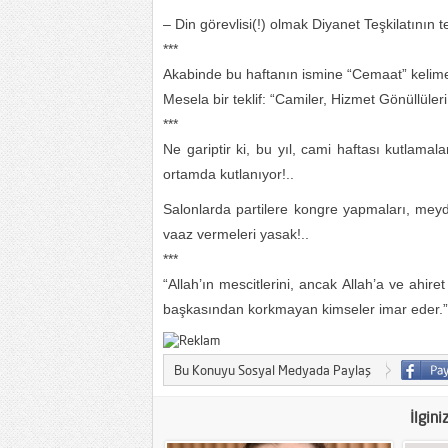
– Din görevlisi(!) olmak Diyanet Teşkilatının 
***
Akabinde bu haftanın ismine “Cemaat” kelim
Mesela bir teklif: “Camiler, Hizmet Gönüllüle
***
Ne gariptir ki, bu yıl, cami haftası kutlamala
ortamda kutlanıyor!..
Salonlarda partilere kongre yapmaları, meyd
vaaz vermeleri yasak!..
***
“Allah’ın mescitlerini, ancak Allah’a ve ahi
başkasından korkmayan kimseler imar eder.”
Bu Konuyu Sosyal Medyada Paylaş
İlgini