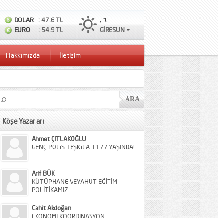
DOLAR
: 47.6 TL
, °C
EURO
: 54.9 TL
GİRESUN
Hakkımızda
İletişim
Köşe Yazarları
Ahmet ÇITLAKOĞLU
GENÇ POLiS TEŞKiLATI 177 YAŞINDA!..
Arif BÜK
KÜTÜPHANE VEYAHUT EĞİTİM
POLİTİKAMIZ
Cahit Akdoğan
EKONOMİ KOORDİNASYON