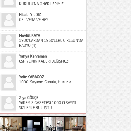
KURULU’NA ÖNERİLERİMİZ
Hicabi YILDIZ
GELİVERA VE HES
Mevlüt KAYA
1930’LARDAN 1950’LERE GİRESUN’DA
RADYO (4)
Yahya Kahraman
ESPİYE’NİN KADERİ DEĞİŞMEZ!
Yeliz KABAGÖZ
1000. Sayımız; Gururla, Hüzünle..
Ziya GÖKÇE
YöREMiZ GAZETESi 1000.Ci SAYISI
SiZLERLE BULUŞTU