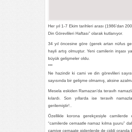
Her yıl 1-7 Ekim tarihleri arası (1986’dan 20
Din Görevlileri Haftası” olarak kutlanıyor.
34 yıl öncesine göre (gerek artan nüfus ger
hayli artış olmuştur. Yeni camilerin inşası ya
büyük gelişmeler oldu.
***
Ne hazindir ki cami ve din görevlileri say
sayısında bir gelişme olmamış, aksine azalm
Mesela eskiden Ramazan’da teravih namazla
kılardı. Son yıllarda ise teravih namaz
gerilemiştir!..
Özellikle korona gerekçesiyle camilerd
“camilerde cemaatle namaz kılma şuuru” da
camiye cemaate gidenlerde de ciddi oranda 