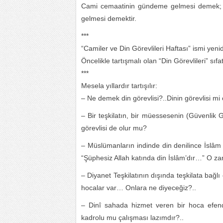
Cami cemaatinin gündeme gelmesi demek; c
gelmesi demektir.
***
“Camiler ve Din Görevlileri Haftası” ismi yenid
Öncelikle tartışmalı olan “Din Görevlileri” sıfa
***
Mesela yıllardır tartışılır:
– Ne demek din görevlisi?..Dinin görevlisi mi 
– Bir teşkilatın, bir müessesenin (Güvenlik Gör
görevlisi de olur mu?
– Müslümanların indinde din denilince İslâm 
“Şüphesiz Allah katında din İslâm’dır…” O za
– Diyanet Teşkilatının dışında teşkilata bağl
hocalar var… Onlara ne diyeceğiz?..
– Dinî sahada hizmet veren bir hoca efendini
kadrolu mu çalışması lazımdır?..