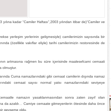
03 yılına kadar “Camiler Haftası”,2003 yılından itibar de)“Camiler ve
ekse yerleşim yerlerinin gelişmesiyle) camilerimizin sayısında bir
nında (özellikle vakıflar eliyle) tarihi camilerimizin restoresinde de
ısının artmasına rağmen bu süre içerisinde maalesefcami cemaati
a olmuştur.
rında Cuma namazlarındaki gibi cemaat camilerin dışında namaz
larındaki cemaat sayısı normal yatsı namazlarındaki seviyeye
e cemaatle namazın yasaklanmasından sonra zaten zayıf olan
ha da azaldı… Camiye cemaate gitmeyenlerin ötesinde daha önce
bir gevşeme oldu.