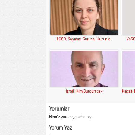
1000. Sayımız; Gururla, Hüzünle..
YöRE
İsrail’i Kim Durduracak
Necati 
Yorumlar
Henüz yorum yapılmamış.
Yorum Yaz