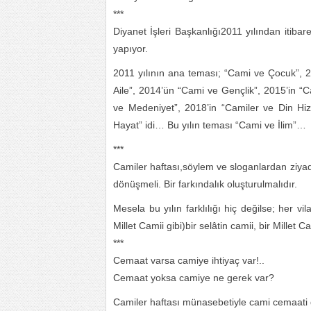
***
Diyanet İşleri Başkanlığı2011 yılından itibaren
yapıyor.
2011 yılının ana teması; “Cami ve Çocuk”, 2
Aile”, 2014’ün “Cami ve Gençlik”, 2015’in “
ve Medeniyet”, 2018’in “Camiler ve Din H
Hayat” idi… Bu yılın teması “Cami ve İlim”…
***
Camiler haftası,söylem ve sloganlardan ziyade
dönüşmeli. Bir farkındalık oluşturulmalıdır.
Mesela bu yılın farklılığı hiç değilse; her v
Millet Camii gibi)bir selâtin camii, bir Millet 
***
Cemaat varsa camiye ihtiyaç var!..
Cemaat yoksa camiye ne gerek var?
Camiler haftası münasebetiyle cami cemaat