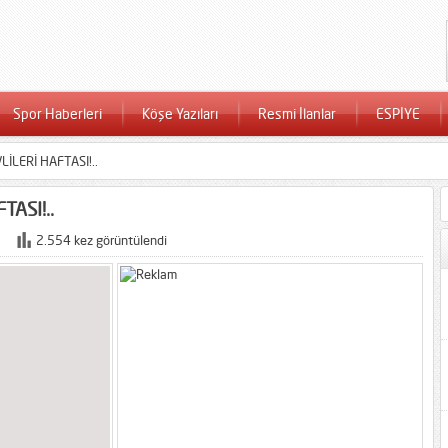
Spor Haberleri
Köşe Yazıları
Resmi İlanlar
ESPİYE
İLERİ HAFTASI!..
ASI!..
2.554 kez görüntülendi