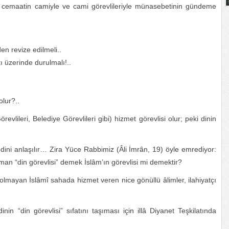
emaatin camiyle ve cami görevlileriyle münasebetinin gündeme
en revize edilmeli..
tı üzerinde durulmalı!..
olur?..
evlileri, Belediye Görevlileri gibi) hizmet görevlisi olur; peki dinin
dini anlaşılır… Zira Yüce Rabbimiz (Âli İmrân, 19) öyle emrediyor:
man “din görevlisi” demek İslâm’ın görevlisi mi demektir?
ı olmayan İslâmî sahada hizmet veren nice gönüllü âlimler, ilahiyatçı
n “din görevlisi” sıfatını taşıması için illâ Diyanet Teşkilatında