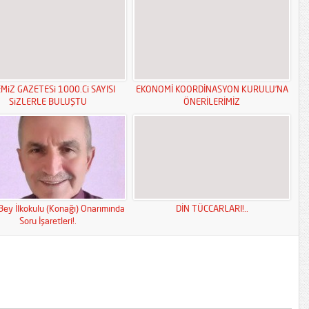
MiZ GAZETESi 1000.Ci SAYISI
EKONOMİ KOORDİNASYON KURULU’NA
SiZLERLE BULUŞTU
ÖNERİLERİMİZ
Bey İlkokulu (Konağı) Onarımında
DİN TÜCCARLARI!..
Soru İşaretleri!.