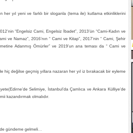
 her yıl yeni ve farklı bir sloganla (tema ile) kutlama etkinliklerini
012’nin “Engelsiz Cami, Engelsiz İbadet”, 2013’ün “Cami-Kadın ve
Cami ve Namaz”, 2016’nın “ Cami ve Kitap”, 2017’nin “ Cami, Şehir
izmetine Adanmış Ömürler” ve 2019’un ana teması da “ Cami ve
 hiç değilse geçmiş yıllara nazaran her yıl iz bırakacak bir eyleme
ilayete(Edirne’de Selimiye, İstanbul’da Çamlıca ve Ankara Külliye’de
Camii kazandırmak olmalıdır.
i de gündeme gelmeli…