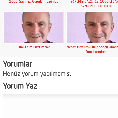
1000. Sayımız; Gururla, Hüzünle..
YöREMiZ GAZETESi 1000.Ci SAY
SiZLERLE BULUŞTU
İsrail’i Kim Durduracak
Necati Bey İlkokulu (Konağı) Onar
Soru İşaretleri!.
Yorumlar
Henüz yorum yapılmamış.
Yorum Yaz