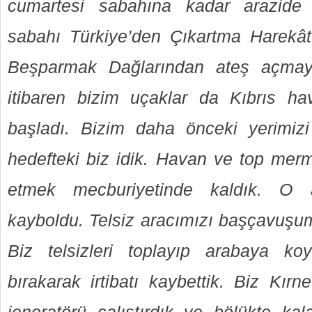
cumartesi sabahına kadar arazide 
sabahı Türkiye’den Çıkartma Harekât
Beşparmak Dağlarından ateş açmay
itibaren bizim uçaklar da Kıbrıs h
başladı. Bizim daha önceki yerimizi 
hedefteki biz idik. Havan ve top mermi
etmek mecburiyetinde kaldık. O
kayboldu. Telsiz aracımızı başçavuşu
Biz telsizleri toplayıp arabaya k
bırakarak irtibatı kaybettik. Biz Kır