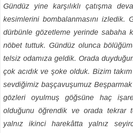
Gündüz yine karşılıklı çatışma dev
kesimlerini bombalanmasını izledik. 
dürbünle gözetleme yerinde sabaha ka
nöbet tuttuk. Gündüz olunca bölüğüm
telsiz odamıza geldik. Orada duyduğu
çok acıdık ve şoke olduk. Bizim takım
sevdiğimiz başçavuşumuz Beşparmak D
gözleri oyulmuş göğsüne haç işaret
olduğunu öğrendik ve orada tekrar t
yalnız ikinci harekâtta yalnız seyi