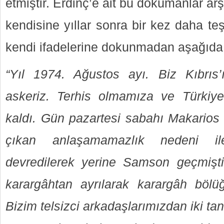
etmiştir. Erdinç’e ait bu dokümanlar arş
kendisine yıllar sonra bir kez daha te
kendi ifadelerine dokunmadan aşağıda
“Yıl 1974. Ağustos ayı. Biz Kıbrıs’ı
askeriz. Terhis olmamıza ve Türki
kaldı. Gün pazartesi sabahı Makarios i
çıkan anlaşamamazlık nedeni il
devredilerek yerine Samson geçmişti
karargâhtan ayrılarak karargâh bölüğ
Bizim telsizci arkadaşlarımızdan iki tan