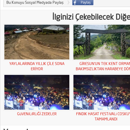
Bu Konuyu Sosyal Medyada Paylaş
İlginizi Çekebilecek Diğ
YAYLALARINDA YILLIK ÇİLE SONA
GİRESUN’UN TEK KENT ORMA
ERİYOR
BAKIMSIZLIKTAN HARABEYE DÖ
GüVENiLiRLiĞİ ZEDELER
FINDIK HASAT FESTiVALi COSK
TAMAMLANDI