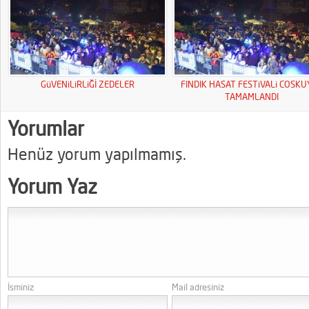
GüVENiLiRLiĞİ ZEDELER
FINDIK HASAT FESTiVALi COSK
TAMAMLANDI
Yorumlar
Henüz yorum yapılmamış.
Yorum Yaz
İsminiz
Mail adresiniz