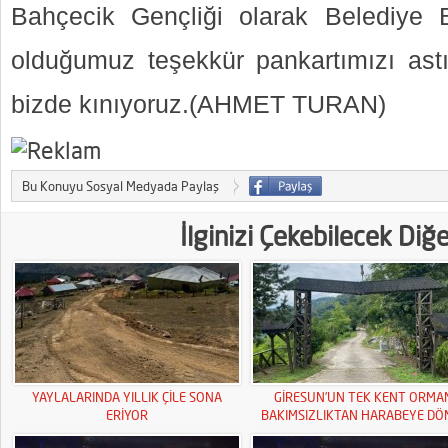
Bahçecik Gençliği olarak Belediye 
olduğumuz teşekkür pankartımızı astık
bizde kınıyoruz.(AHMET TURAN)
Bu Konuyu Sosyal Medyada Paylaş
İlginizi Çekebilecek Diğ
YAYLALARINDA YILLIK ÇİLE SONA
GİRESUN’UN TEK KENT ORMA
ERİYOR
BAKIMSIZLIKTAN HARABEYE DÖ