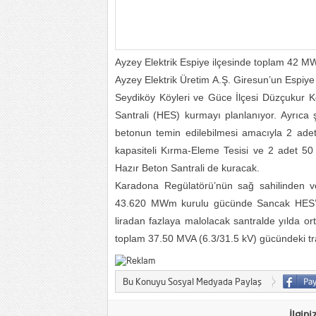
Ayzey Elektrik Espiye ilçesinde toplam 42 MW 
Ayzey Elektrik Üretim A.Ş. Giresun’un Espiye
Seydiköy Köyleri ve Güce İlçesi Düzçukur Kö
Santrali (HES) kurmayı planlanıyor. Ayrıca 
betonun temin edilebilmesi amacıyla 2 adet
kapasiteli Kırma-Eleme Tesisi ve 2 adet 50
Hazır Beton Santrali de kuracak.
Karadona Regülatörü’nün sağ sahilinden ve
43.620 MWm kurulu gücünde Sancak HES’e se
liradan fazlaya malolacak santralde yılda o
toplam 37.50 MVA (6.3/31.5 kV) gücündeki tra
Bu Konuyu Sosyal Medyada Paylaş
İlgini