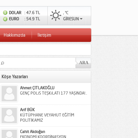
DOLAR
: 47.6 TL
, °C
EURO
: 54.9 TL
GİRESUN
Hakkımızda
İletişim
Köşe Yazarları
Ahmet ÇITLAKOĞLU
GENÇ POLiS TEŞKiLATI 177 YAŞINDA!..
Arif BÜK
KÜTÜPHANE VEYAHUT EĞİTİM
POLİTİKAMIZ
Cahit Akdoğan
EKONOMİ KOORDİNASYON