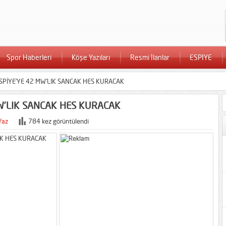
Spor Haberleri
Köşe Yazıları
Resmi İlanlar
ESPİYE
ESPİYE’YE 42 MW’LIK SANCAK HES KURACAK
MW’LIK SANCAK HES KURACAK
Yaz
784 kez görüntülendi