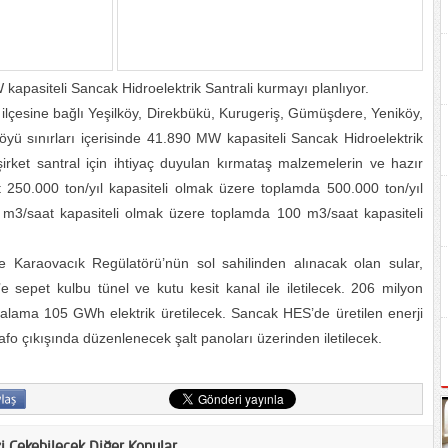
kapasiteli Sancak Hidroelektrik Santrali kurmayı planlıyor.
 ilçesine bağlı Yeşilköy, Direkbükü, Kurugeriş, Gümüşdere, Yeniköy,
yü sınırları içerisinde 41.890 MW kapasiteli Sancak Hidroelektrik
şirket santral için ihtiyaç duyulan kırmataş malzemelerin ve hazır
 250.000 ton/yıl kapasiteli olmak üzere toplamda 500.000 ton/yıl
 m3/saat kapasiteli olmak üzere toplamda 100 m3/saat kapasiteli
 Karaovacık Regülatörü’nün sol sahilinden alınacak olan sular,
pet kulbu tünel ve kutu kesit kanal ile iletilecek. 206 milyon
rtalama 105 GWh elektrik üretilecek. Sancak HES’de üretilen enerji
fo çıkışında düzenlenecek şalt panoları üzerinden iletilecek.
zi Çekebilecek Diğer Konular