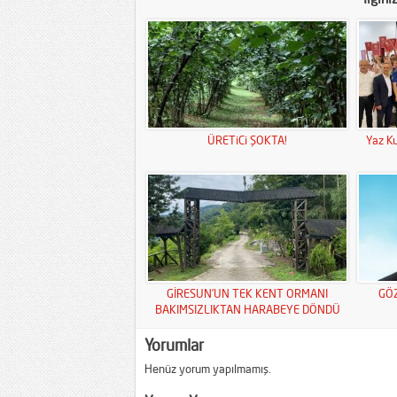
ÜRETiCi ŞOKTA!
Yaz Ku
GİRESUN’UN TEK KENT ORMANI
GÖ
BAKIMSIZLIKTAN HARABEYE DÖNDÜ
Yorumlar
Henüz yorum yapılmamış.