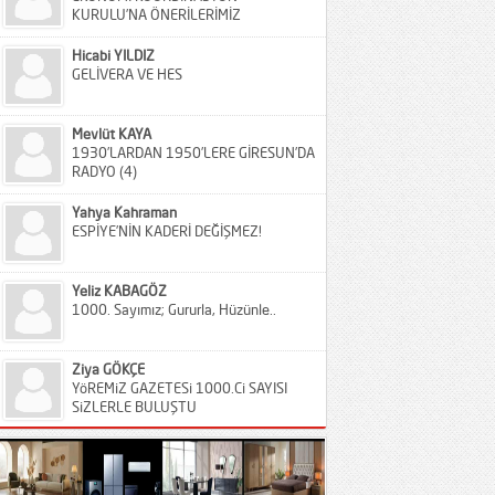
KURULU’NA ÖNERİLERİMİZ
Hicabi YILDIZ
GELİVERA VE HES
Mevlüt KAYA
1930’LARDAN 1950’LERE GİRESUN’DA
RADYO (4)
Yahya Kahraman
ESPİYE’NİN KADERİ DEĞİŞMEZ!
Yeliz KABAGÖZ
1000. Sayımız; Gururla, Hüzünle..
Ziya GÖKÇE
YöREMiZ GAZETESi 1000.Ci SAYISI
SiZLERLE BULUŞTU