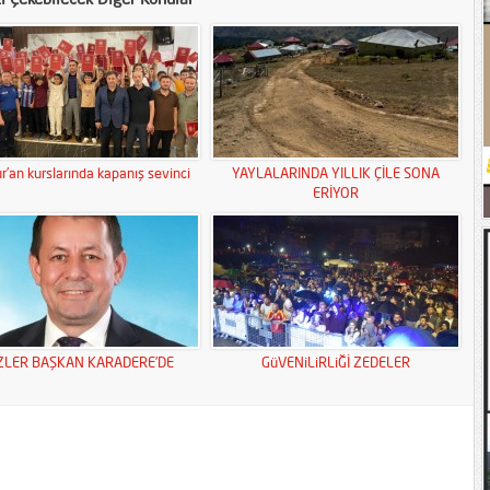
r’an kurslarında kapanış sevinci
YAYLALARINDA YILLIK ÇİLE SONA
ERİYOR
ZLER BAŞKAN KARADERE’DE
GüVENiLiRLiĞİ ZEDELER