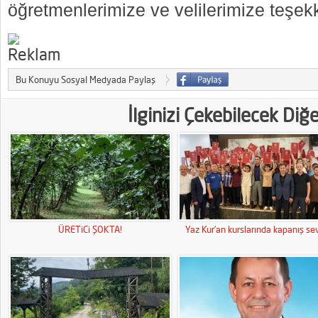
öğretmenlerimize ve velilerimize teşek
Bu Konuyu Sosyal Medyada Paylaş
İlginizi Çekebilecek Diğ
ÜRETiCi ŞOKTA!
Yaz Kur’an kurslarında kapanış sev