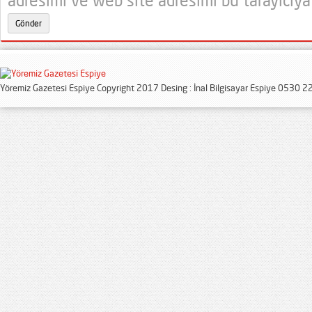
adresimi ve web site adresimi bu tarayıcıya
Yöremiz Gazetesi Espiye Copyright 2017 Desing : İnal Bilgisayar Espiye 0530 